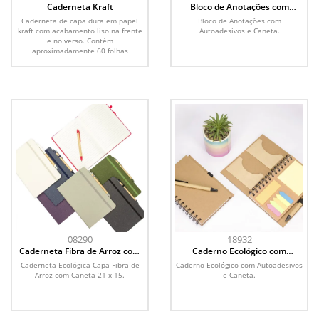
Caderneta Kraft
Bloco de Anotações com
Autoadesivos e Caneta
Caderneta de capa dura em papel
Bloco de Anotações com
kraft com acabamento liso na frente
Autoadesivos e Caneta.
e no verso. Contém
aproximadamente 60 folhas
amareladas...
08290
18932
Caderneta Fibra de Arroz com
Caderno Ecológico com
Caneta
Autoadesivos e Caneta
Caderneta Ecológica Capa Fibra de
Caderno Ecológico com Autoadesivos
Arroz com Caneta 21 x 15.
e Caneta.