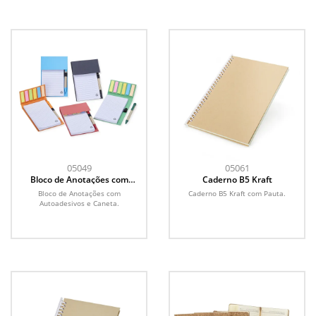
05049
05061
Bloco de Anotações com
Caderno B5 Kraft
Autoadesivos e Caneta
Bloco de Anotações com
Caderno B5 Kraft com Pauta.
Autoadesivos e Caneta.