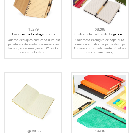
15279
08288
Caderneta Ecológica com
Caderneta Palha de Trigo com
Caneta
Caneta
Caderno ecológico com capa dura em
Caderneta ecológica de capa dura
papelão texturizado que remete ao
revestida em fibra de palha de trigo.
bambu, encadernação em Wire-O e
Contém aproximadamente 80 folhas
suporte elástico...
brancas com pauta,...
E@09032
18938