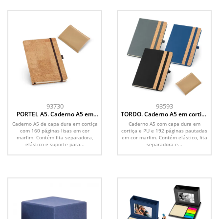
93730
93593
PORTEL A5. Caderno A5 em
TORDO. Caderno A5 em cortiça
cortiça com páginas lisas
com páginas pautadas
Caderno A5 de capa dura em cortiça
Caderno A5 com capa dura em
com 160 páginas lisas em cor
cortiça e PU e 192 páginas pautadas
marfim. Contém fita separadora,
em cor marfim. Contém elástico, fita
elástico e suporte para...
separadora e...