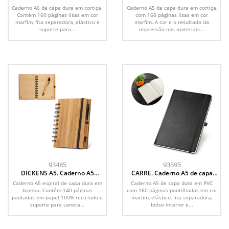
capa dura em cortiça, com
capa dura em cortiça, com
Caderno A6 de capa dura em cortiça.
Caderno A5 de capa dura em cortiça,
páginas lisas
páginas lisas
Contém 160 páginas lisas em cor
com 160 páginas lisas em cor
marfim, fita separadora, elástico e
marfim. A cor e o resultado da
suporte para...
impressão nos materiais...
93485
93595
DICKENS A5. Caderno A5
CARRE. Caderno A5 de capa
espiral de capa dura em
dura em PVC, com páginas
Caderno A5 espiral de capa dura em
Caderno A5 de capa dura em PVC
bambu, com páginas pautadas
pontilhadas
bambu. Contém 140 páginas
com 160 páginas pontilhadas em cor
em papel 100% reciclado
pautadas em papel 100% reciclado e
marfim, elástico, fita separadora,
suporte para caneta...
bolso interior e...