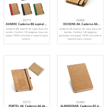
93715
93486
ASIMOV. Caderno B6 espiral de
DICKENS A6. Caderno A6
capa dura em cartão, com
espiral de capa dura em
Caderno B6 espiral de capa dura em
Caderno A6 espiral de capa dura em
páginas lisas recicladas
bambu, com páginas pautadas
cartão. Contém 120 páginas lisas em
bambu. Contém 140 páginas
em papel 100% reciclado
papel 100% reciclado e suporte para
pautadas em papel 100% reciclado e
caneta...
suporte para caneta...
93731
93489
PORTEL A6. Caderno A6 de
ALMODOVAR. Caderno A5 de