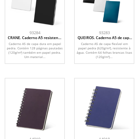
93284
93283
CRANE. Caderno A5 resistente
QUEIROS. Caderno A5 de capa
à água em papel pedra
flexível em papel pedra
Caderno A5 de capa dura em papel
Caderno A5 de capa flexível em
(120g/m²), com páginas
(620g/m²)
pedra. Contém 128 páginas pautadas
papel pedra (620g/m²), resistente à
pautadas
(120g/m²) também em papel pedra.
água. Contém 64 folhas brancas lisas
Um material...
(120g/m²)...