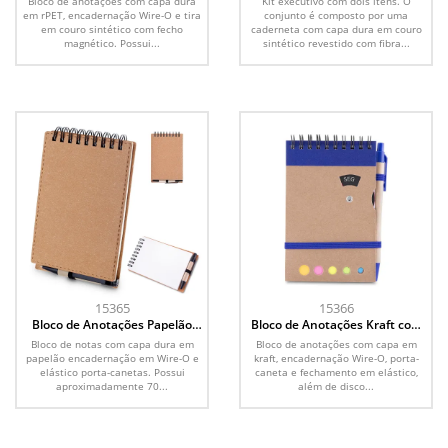
Bloco de anotações com capa dura
Kit executivo com dois itens. O
em rPET, encadernação Wire-O e tira
conjunto é composto por uma
em couro sintético com fecho
caderneta com capa dura em couro
magnético. Possui...
sintético revestido com fibra...
15365
15366
Bloco de Anotações Papelão
Bloco de Anotações Kraft com
com Caneta
Caneta
Bloco de notas com capa dura em
Bloco de anotações com capa em
papelão encadernação em Wire-O e
kraft, encadernação Wire-O, porta-
elástico porta-canetas. Possui
caneta e fechamento em elástico,
aproximadamente 70...
além de disco...