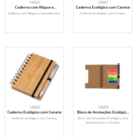
14692
14661
Caderno com Régua e
Caderno Ecológico com Caneta
Autoadesivos
Caderno com Régua e Autoadesivos.
Caderno Ecológico com Caneta.
14660
14609
Caderno Ecológico com Caneta
Bloco de Anotações Ecológico
com Autoadesivos e Caneta
Caderno Ecológico com Caneta
Bloco de Anotações Ecológico com
Autoadesivos e Caneta.