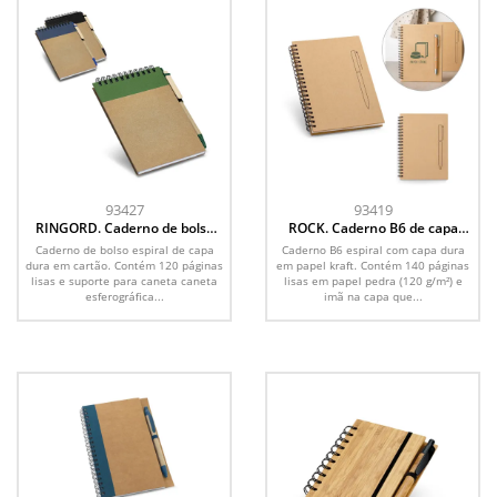
93427
93419
RINGORD. Caderno de bolso
ROCK. Caderno B6 de capa
espiral de capa dura, com
dura em papel kraft (120 g/m²),
Caderno de bolso espiral de capa
Caderno B6 espiral com capa dura
páginas lisas recicladas
com páginas lisas
dura em cartão. Contém 120 páginas
em papel kraft. Contém 140 páginas
lisas e suporte para caneta caneta
lisas em papel pedra (120 g/m²) e
esferográfica...
imã na capa que...