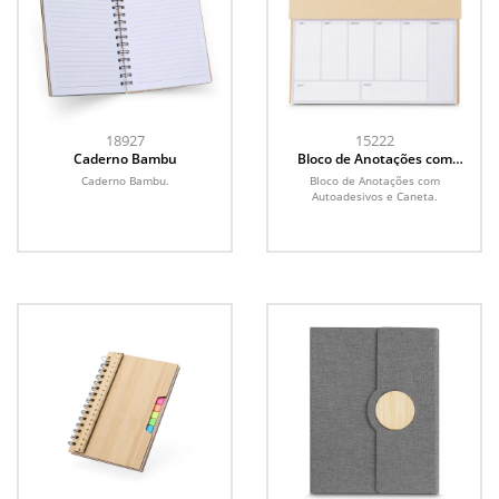
18927
15222
Caderno Bambu
Bloco de Anotações com
Autoadesivos e Caneta
Caderno Bambu.
Bloco de Anotações com
Autoadesivos e Caneta.