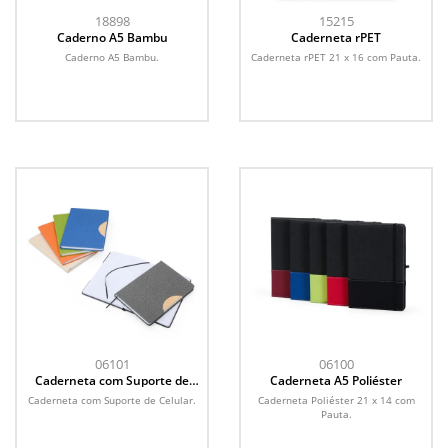
18898
15215
Caderno A5 Bambu
Caderneta rPET
Caderno A5 Bambu.
Caderneta rPET 21 x 16 com Pauta.
06101
06100
Caderneta com Suporte de
Caderneta A5 Poliéster
Celular
Caderneta com Suporte de Celular.
Caderneta Poliéster 21 x 14 com
Pauta.