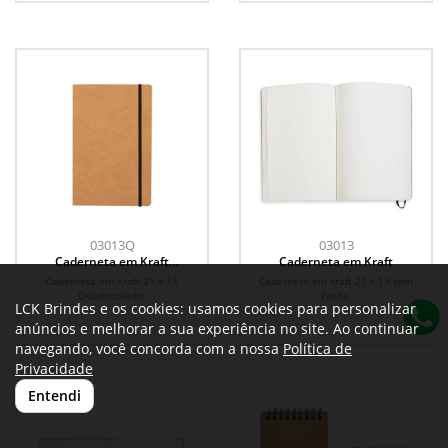
03013Q
03013
Caderneta em Kraft
Caderneta em Kraft
Quadriculado
Caderneta em Kraft 21 x 13
Caderneta em kraft 21 x 13 sem
Quadriculado.
Pauta.
LCK Brindes e os cookies: usamos cookies para personalizar
anúncios e melhorar a sua experiência no site. Ao continuar
navegando, você concorda com a nossa
Política de
Privacidade
Entendi