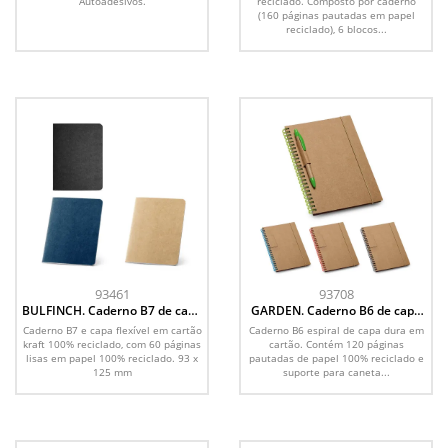
Autoadesivos.
reciclado. Composto por caderno
(160 páginas pautadas em papel
reciclado), 6 blocos...
93461
93708
BULFINCH. Caderno B7 de capa
GARDEN. Caderno B6 de capa
flexível em cartão kraft 100%
dura em cartão, com páginas
Caderno B7 e capa flexível em cartão
Caderno B6 espiral de capa dura em
reciclado, com páginas lisas
pautadas recicladas
kraft 100% reciclado, com 60 páginas
cartão. Contém 120 páginas
recicladas
lisas em papel 100% reciclado. 93 x
pautadas de papel 100% reciclado e
125 mm
suporte para caneta...