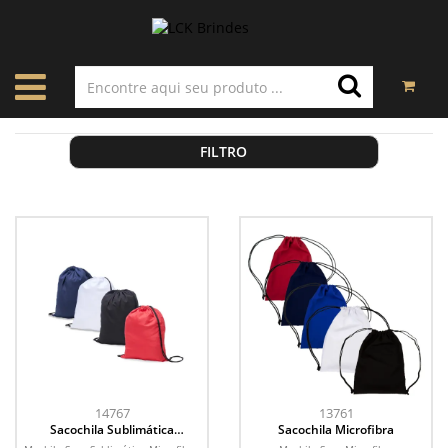
FILTRO
14767
13761
Sacochila Sublimática
Sacochila Microfibra
Microfibra