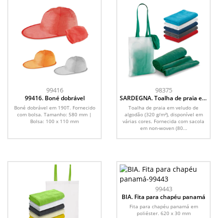
99416
98375
99416. Boné dobrável
SARDEGNA. Toalha de praia em
veludo de algodão (320 g/m²)
Boné dobrável em 190T. Fornecido
Toalha de praia em veludo de
com bolsa. Tamanho: 580 mm |
algodão (320 g/m²), disponível em
Bolsa: 100 x 110 mm
várias cores. Fornecida com sacola
em non-woven (80...
99443
BIA. Fita para chapéu panamá
Fita para chapéu panamá em
poliéster. 620 x 30 mm