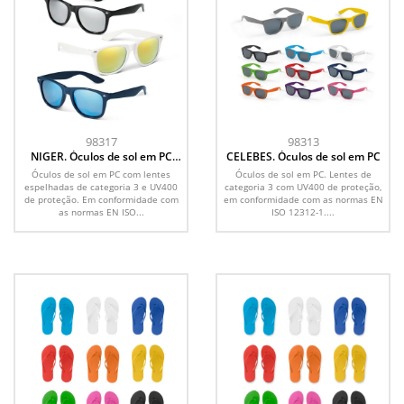
98317
98313
NIGER. Óculos de sol em PC
CELEBES. Óculos de sol em PC
com lentes espelhadas
Óculos de sol em PC com lentes
Óculos de sol em PC. Lentes de
espelhadas de categoria 3 e UV400
categoria 3 com UV400 de proteção,
de proteção. Em conformidade com
em conformidade com as normas EN
as normas EN ISO...
ISO 12312-1....