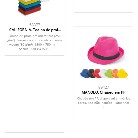
58377
CALIFORNIA. Toalha de praia
em microfibra (250 g/m²)
Toalha de praia em microfibra (250
g/m²). Fornecida com sacola em non-
woven (80 g/m²). 1500 x 750 mm |
Sacola: 330 x 415 x...
99427
MANOLO. Chapéu em PP
Chapéu em PP, disponível em várias
cores. Fita não incluída. Tamanho:
58