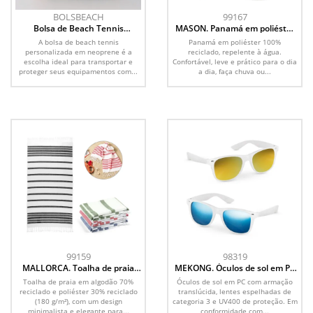
BOLSBEACH
99167
Bolsa de Beach Tennis
MASON. Panamá em poliéster
Personalizada
100% reciclado
A bolsa de beach tennis
Panamá em poliéster 100%
personalizada em neoprene é a
reciclado, repelente à água.
escolha ideal para transportar e
Confortável, leve e prático para o dia
proteger seus equipamentos com...
a dia, faça chuva ou...
99159
98319
MALLORCA. Toalha de praia
MEKONG. Óculos de sol em PC
em algodão 70% reciclado e
com armação translúcida
Toalha de praia em algodão 70%
Óculos de sol em PC com armação
poliéster 30% reciclado (180
reciclado e poliéster 30% reciclado
translúcida, lentes espelhadas de
g/m²)
(180 g/m²), com um design
categoria 3 e UV400 de proteção. Em
minimalista e elegante para...
conformidade com...