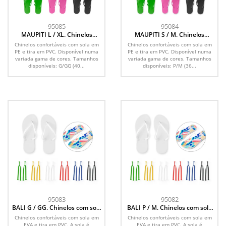
95085
95084
MAUPITI L / XL. Chinelos
MAUPITI S / M. Chinelos
confortáveis com sola em PE e
confortáveis com sola em PE e
Chinelos confortáveis com sola em
Chinelos confortáveis com sola em
tira em PVC
tira em PVC
PE e tira em PVC. Disponível numa
PE e tira em PVC. Disponível numa
variada gama de cores. Tamanhos
variada gama de cores. Tamanhos
disponíveis: G/GG (40...
disponíveis: P/M (36...
95083
95082
BALI G / GG. Chinelos com sola
BALI P / M. Chinelos com sola
totalmente personalizável em
totalmente personalizável em
Chinelos confortáveis com sola em
Chinelos confortáveis com sola em
sublimação
sublimação
EVA e tira em PVC. A sola é
EVA e tira em PVC. A sola é