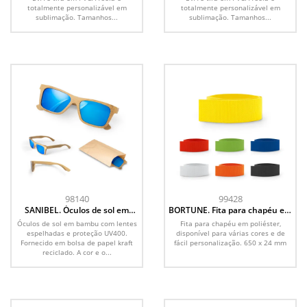
totalmente personalizável em
totalmente personalizável em
sublimação. Tamanhos...
sublimação. Tamanhos...
98140
99428
SANIBEL. Óculos de sol em
BORTUNE. Fita para chapéu em
bambu
poliéster
Óculos de sol em bambu com lentes
Fita para chapéu em poliéster,
espelhadas e proteção UV400.
disponível para várias cores e de
Fornecido em bolsa de papel kraft
fácil personalização. 650 x 24 mm
reciclado. A cor e o...