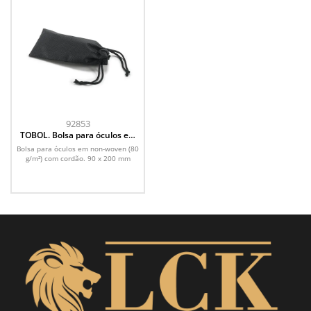
92853
TOBOL. Bolsa para óculos em
non-woven (80 g/m²)
Bolsa para óculos em non-woven (80
g/m²) com cordão. 90 x 200 mm