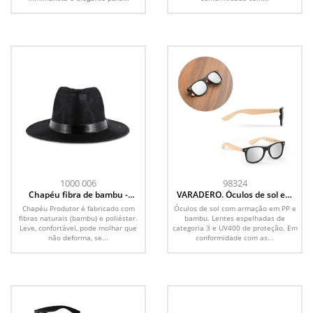
1000 006
98324
Chapéu fibra de bambu -
VARADERO. Óculos de sol em
Chapéu Produtor - cor preto
PP e bambu
Chapéu Produtor é fabricado com
Óculos de sol com armação em PP e
fibras naturais (bambu) e poliéster.
bambu. Lentes espelhadas de
Leve, confortável, pode molhar que
categoria 3 e UV400 de proteção. Em
não deforma, se...
conformidade com as...