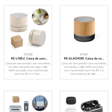
97930
97441
RE-LINEU. Caixa de som
RE-GLASHOW. Caixa de som
portátil com microfone e
portátil com microfone e
Caixa de som portátil com microfone,
Caixa de som portátil com microfone,
autonomia de 4h30 (400 mAh),
autonomia de 4h30 (400 mAH),
em fibra de palha de trigo e ABS
em bambu e ABS 100% reciclado,
em fibra de palha de trigo e
em bambu e ABS 100%
100% reciclado, com transmissão
com transmissão sem fios BT 5 3.
ABS 100% reciclado
reciclado
sem fios BT 5 3. Tem...
Tem potência de 3W,...