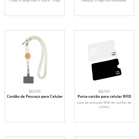
1 USBC e saída com 3 USB e 1 USBC.
indução, o logo fica iluminado.
BG165
BG161
Cordão de Pescoço para Celular
Porta-cartão para celular RFID
Luva de proteção RFID de cartões de
crédito.