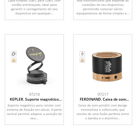
Cabo simples USB-C para USB-C com
Hub multifuncional que expande as
entrelaçado (60W)
seu dispositivo, em PET
cordão entrelaçado, ideal para
conexões do seu dispositivo,
reciclado (100% rPET) e
garantir o carregamento do seu
permitindo conectar vários
alumínio reciclado (100% rAL)
dispositivo em qualquer...
equipamentos de forma simples e...
97218
97217
KEPLER. Suporte magnético
FERDINAND. Caixa de som
para celular com sistema de
portátil em alumínio 100%
Suporte magnético para celular com
Caixa de som portátil com design
fixação em vácuo para
reciclado e bambu, com 3h de
sistema de fixação em vácuo. A parte
minimalista e sofisticado, que
superfícies lisas e não lisas
autonomia
central permite adaptar a posição do
resulta de uma fusão perfeita entre
(rotação de 360º)
seu...
o bambu e o alumínio...