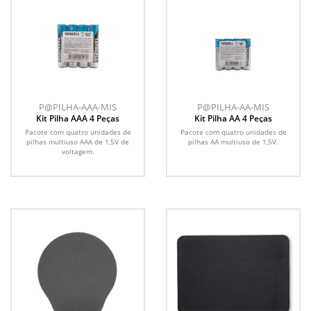
P@PILHA-AAA-MIS
P@PILHA-AA-MIS
Kit Pilha AAA 4 Peças
Kit Pilha AA 4 Peças
Pacote com quatro unidades de
Pacote com quatro unidades de
pilhas multiuso AAA de 1,5V de
pilhas AA multiuso de 1,5V.
voltagem.