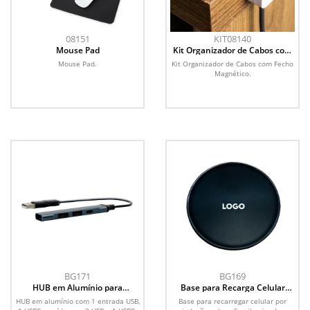
08151
KIT08140
Mouse Pad
Kit Organizador de Cabos com
Fecho Magnético
Mouse Pad.
Kit Organizador de Cabos com Fecho
Magnético.
BG171
BG169
HUB em Alumínio para
Base para Recarga Celular
Notebook
Luminosa
HUB em alumínio com 1 entrada USB,
Base para recarregar celular por