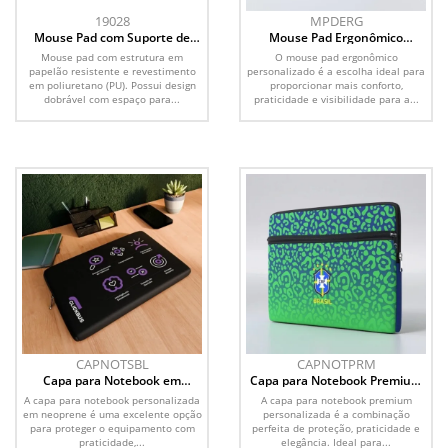
19028
MPDERG
Mouse Pad com Suporte de
Mouse Pad Ergonômico
Celular
Personalizado
Mouse pad com estrutura em
O mouse pad ergonômico
papelão resistente e revestimento
personalizado é a escolha ideal para
em poliuretano (PU). Possui design
proporcionar mais conforto,
dobrável com espaço para...
praticidade e visibilidade para a...
CAPNOTSBL
CAPNOTPRM
Capa para Notebook em
Capa para Notebook Premium
Sublimação Personalizada
Personalizada
A capa para notebook personalizada
A capa para notebook premium
em neoprene é uma excelente opção
personalizada é a combinação
para proteger o equipamento com
perfeita de proteção, praticidade e
praticidade,...
elegância. Ideal para...