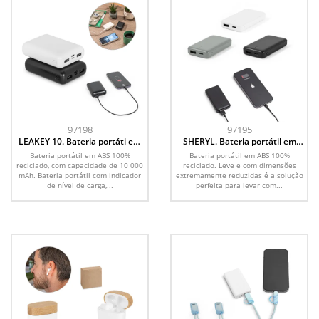
97198
97195
LEAKEY 10. Bateria portáti em
SHERYL. Bateria portátil em
ABS 100% reciclado (10 000
ABS 100% reciclado (4 000
Bateria portátil em ABS 100%
Bateria portátil em ABS 100%
mAh)
mAh)
reciclado, com capacidade de 10 000
reciclado. Leve e com dimensões
mAh. Bateria portátil com indicador
extremamente reduzidas é a solução
de nível de carga,...
perfeita para levar com...