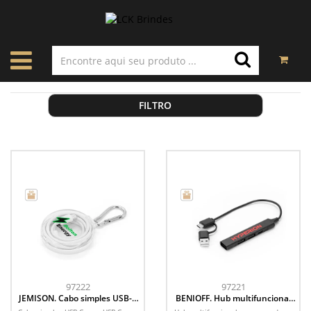
FILTRO
97222
97221
JEMISON. Cabo simples USB-C
BENIOFF. Hub multifuncional
para USB-C com cordão
que expande as ligações do