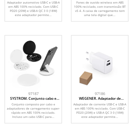
com porta USB-A 18W e USB-C
wireless com autonomia de 4h
Adaptador automotivo USB-C e USB-A
Fones de ouvido wireless em ABS
20W em ABS 100% reciclado
(200 mAh), em ABS 100%
em ABS 100% reciclado. Com USB-C
100% reciclado, com transmissão BT
reciclado
PD20 (20W) e USB-A QC 3 0 (18W)
v5 4. A caixa de carregamento tem
este adaptador permite...
uma tela digital que...
97187
97186
SYSTROM. Conjunto cabo e
WEGENER. Adaptador de
adaptadores de carregamento
corrente com porta USB-A 18W
Conjunto composto por cabo e
Adaptador de corrente USB-C e USB-A
super-rápido, em ABS 100%
e USB-C 20W em ABS 100%
adaptadores de carregamento super-
em ABS 100% reciclado. Com USB-C
reciclado
reciclado
rápido em ABS 100% reciclado.
PD20 (20W) e USB-A QC 3 0 (18W)
Incluso um cabo USB-C para...
este adaptador permite...