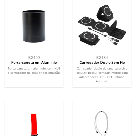
BG159
BG134
Porta-caneta em Alumínio
Carregador Duplo Sem Fio
Porta-caneta em alumínio, com HUB
Carregador duplo de smartwatch e
e carregador de celular por indução.
celular, possui compartimento com
adaptadores USB, USBC, Iphone,
Android.