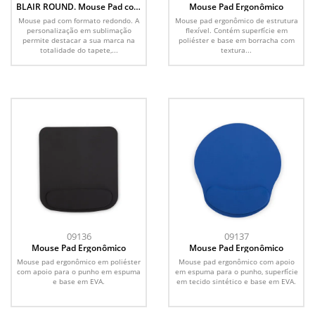
BLAIR ROUND. Mouse Pad com
Mouse Pad Ergonômico
formato redondo e base em
Mouse pad com formato redondo. A
Mouse pad ergonômico de estrutura
borracha
personalização em sublimação
flexível. Contém superfície em
permite destacar a sua marca na
poliéster e base em borracha com
totalidade do tapete,...
textura...
09136
09137
Mouse Pad Ergonômico
Mouse Pad Ergonômico
Mouse pad ergonômico em poliéster
Mouse pad ergonômico com apoio
com apoio para o punho em espuma
em espuma para o punho, superfície
e base em EVA.
em tecido sintético e base em EVA.