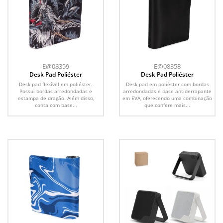
E@08359
E@08358
Desk Pad Poliéster
Desk Pad Poliéster
Desk pad flexível em poliéster.
Desk pad em poliéster com bordas
Possui bordas arredondadas e
arredondadas e base antiderrapante
estampa de dragão. Além disso,
em EVA, oferecendo uma combinação
conta com base...
que confere mais...