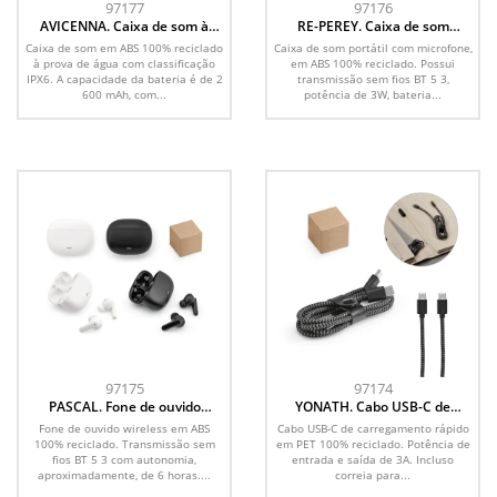
97177
97176
AVICENNA. Caixa de som à
RE-PEREY. Caixa de som
prova de água (IPX6), em ABS
portátil com microfone e
Caixa de som em ABS 100% reciclado
Caixa de som portátil com microfone,
100% reciclado (2 600 mAh)
autonomia de 4h30 (400 mAh),
à prova de água com classificação
em ABS 100% reciclado. Possui
em ABS 100% reciclado
IPX6. A capacidade da bateria é de 2
transmissão sem fios BT 5 3,
600 mAh, com...
potência de 3W, bateria...
97175
97174
PASCAL. Fone de ouvido
YONATH. Cabo USB-C de
wireless com autonomia de 6h,
carregamento rápido em PET
Fone de ouvido wireless em ABS
Cabo USB-C de carregamento rápido
em ABS 100% reciclado
100% reciclado
100% reciclado. Transmissão sem
em PET 100% reciclado. Potência de
fios BT 5 3 com autonomia,
entrada e saída de 3A. Incluso
aproximadamente, de 6 horas....
correia para...