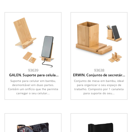
93639
93638
GALEN. Suporte para celular
ERWIN. Conjunto de secretária
em bambu, desmontável em
com suporte para celular e
Suporte para celular em bambu,
Conjunto de mesa em bambu, ideal
duas partes
copo, em bambu
desmontável em duas partes.
para organizar o seu espaço de
Contém um orifício que lhe permite
trabalho. Composto por 1 canaleta
carregar o seu celular...
para suporte do seu...