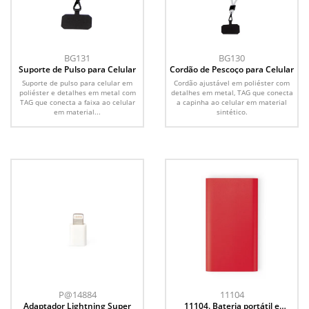
BG131
BG130
Suporte de Pulso para Celular
Cordão de Pescoço para Celular
Suporte de pulso para celular em
Cordão ajustável em poliéster com
poliéster e detalhes em metal com
detalhes em metal, TAG que conecta
TAG que conecta a faixa ao celular
a capinha ao celular em material
em material...
sintético.
P@14884
11104
Adaptador Lightning Super
11104. Bateria portátil e