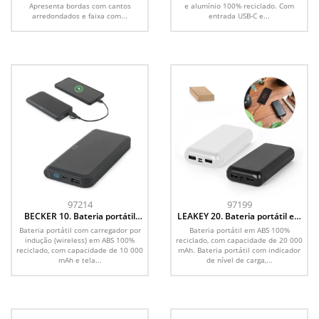
Apresenta bordas com cantos
e alumínio 100% reciclado. Com
arredondados e faixa com...
entrada USB-C e...
97214
97199
BECKER 10. Bateria portátil
LEAKEY 20. Bateria portátil em
com carregador por indução
ABS 100% reciclado (20 000
Bateria portátil com carregador por
Bateria portátil em ABS 100%
super-rápido (10 000 mAh), em
mAh)
indução (wireless) em ABS 100%
reciclado, com capacidade de 20 000
ABS 100% reciclado
reciclado, com capacidade de 10 000
mAh. Bateria portátil com indicador
mAh e tela...
de nível de carga,...