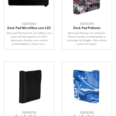
E@08364
E@08359
Desk Pad Microfibra com LED
Desk Pad Poliéster
Desk pad flexível em microfibra com
Desk pad flexível em poliéster.
base antiderrapante em EVA.
Possui bordas arredondadas e
Apresenta bordas com cantos
estampa de dragão. Além disso,
arredondados e faixa com...
conta com base...
E@08358
E@08360