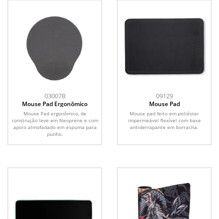
03007B
09129
Mouse Pad Ergonômico
Mouse Pad
Mouse Pad ergonômico, de
Mouse pad feito em poliéster
construção leve em Neoprene e com
impermeável flexível com base
apoio almofadado em espuma para
antiderrapante em borracha.
punho.