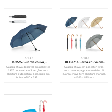
99139
99100
TOMAS. Guarda-chuva,
BETSEY. Guarda-chuva em
dobrável, em poliéster 190T
poliéster 190T
Guarda-chuva dobrável em poliéster
Guarda-chuva em poliéster 190T,
com abertura automática
190T dobrável em 3 secções com
com haste e pega em madeira. O
abertura automática. Fornecido em
guarda-chuva tem abertura manual.
bolsa. ø980 x 295...
ø1040 x 885 mm