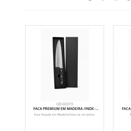
UD-02073
FACA PREMIUM EM MADEIRA /INOX -
FACA
PRETO
Faca forjada em Madeira/Inox na cor preta.