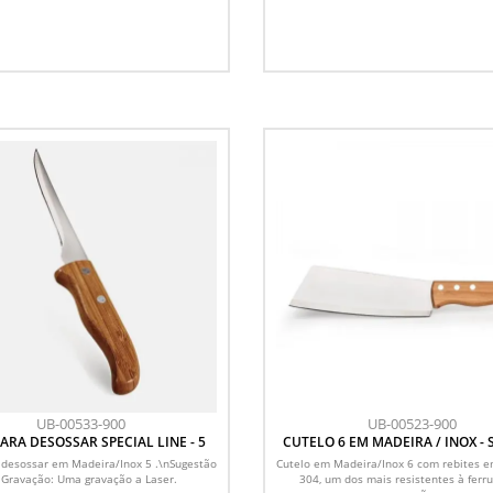
UB-00533-900
UB-00523-900
ARA DESOSSAR SPECIAL LINE - 5
CUTELO 6 EM MADEIRA / INOX - SPECIAL
LINE
 desossar em Madeira/Inox 5 .\nSugestão
Cutelo em Madeira/Inox 6 com rebites e
 Gravação: Uma gravação a Laser.
304, um dos mais resistentes à ferr