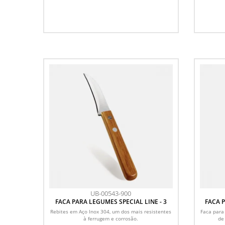
UB-00543-900
FACA PARA LEGUMES SPECIAL LINE - 3
FACA P
Rebites em Aço Inox 304, um dos mais resistentes
Faca para
à ferrugem e corrosão.
de