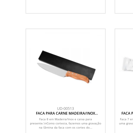
UD-00513
FACA PARA CARNE MADEIRA/INOX
FACA 
SPECIAL LINE - 8
Faca 8 em Madeira/Inox e caixa para
Faca 7 e
presente.\nComo cortesia, fazemos uma gravação
uma grava
na lâmina da faca com os cortes do...