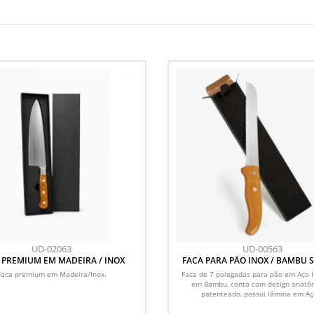
UD-02063
UD-00563
 PREMIUM EM MADEIRA / INOX
FACA PARA PÃO INOX / BAMBU 
LINE COM CAIXA - 7
Faca premium em Madeira/Inox.
Faca de 7 polegadas para pão em Aço 
em Bambu, conta com design anatô
patenteado, possui lâmina em Aço