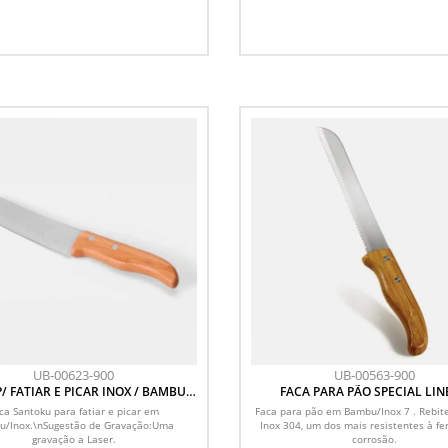
UB-00623-900
UB-00563-900
P/ FATIAR E PICAR INOX / BAMBU
FACA PARA PÃO SPECIAL LINE
SPECIAL LINE - 7
ca Santoku para fatiar e picar em
Faca para pão em Bambu/Inox 7 . Rebit
u/Inox.\nSugestão de Gravação:Uma
Inox 304, um dos mais resistentes à f
gravação a Laser.
corrosão.