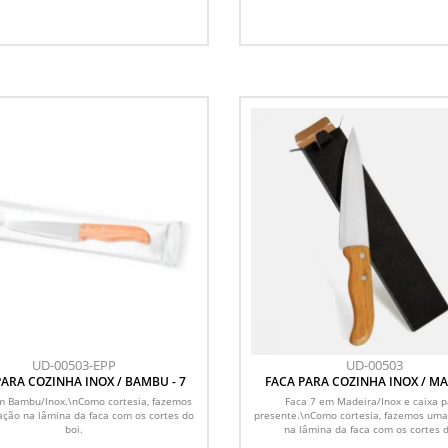
UD-00503-EPP
UD-00503
PARA COZINHA INOX / BAMBU - 7
FACA PARA COZINHA INOX / M
SPECIAL LINE - 7
m Bambu/Inox.\nComo cortesia, fazemos
Faca 7 em Madeira/Inox e caixa 
ção na lâmina da faca com os cortes do
presente.\nComo cortesia, fazemos uma
boi.
na lâmina da faca com os cortes d