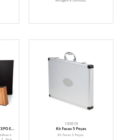
ferrugem e corrosão.
10081B
CEPO EM
Kit Facas 5 Peças
 PÇS
 tábua e
Kit Facas 5 Peças.
7 , faca