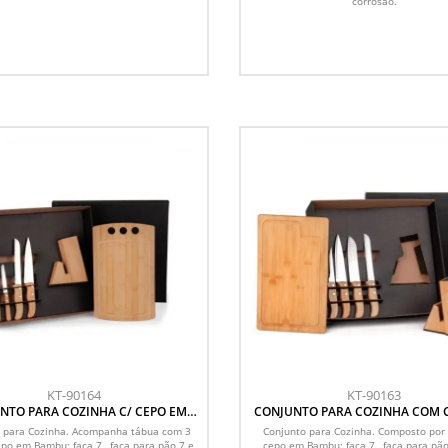
corrosão.
KT-90164
KT-90163
NTO PARA COZINHA C/ CEPO EM
CONJUNTO PARA COZINHA COM 
BAMBU / INOX - 6 PÇS
BAMBU / MADEIRA / INOX - 6
 para Cozinha. Acompanha tábua com 3
Conjunto para Cozinha. Composto por
epo em Bambu; faca 7 , faca para pão 7 e
cepo em Bambu; faca 7 , faca para pão 