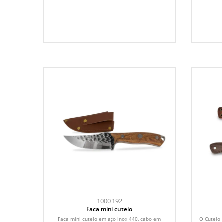
1000 192
Faca mini cutelo
Faca mini cutelo em aço inox 440, cabo em
O Cutelo 