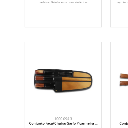
madeira. Bainha em couro sintético.
aço ino
1000 094 3
Conjunto Faca/Chaira/Garfo Picanheira 9
Conju
polegadas