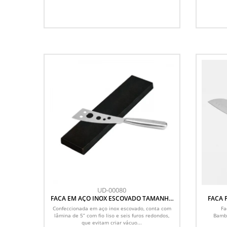
UD-00080
FACA EM AÇO INOX ESCOVADO TAMANHO
FACA 
5 COM 6 FUROS
Confeccionada em aço inox escovado, conta com
Fa
lâmina de 5” com fio liso e seis furos redondos,
Bamb
que evitam criar vácuo...