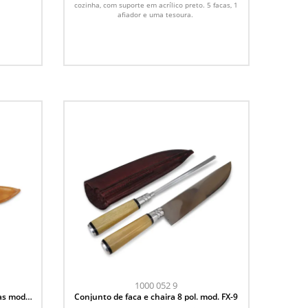
cozinha, com suporte em acrílico preto. 5 facas, 1
afiador e uma tesoura.
1000 052 9
as mod.
Conjunto de faca e chaira 8 pol. mod. FX-9