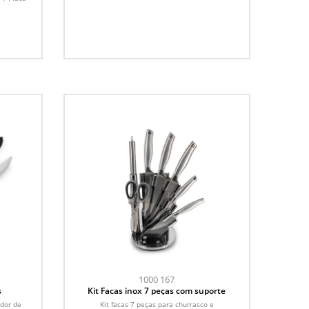
1000 167
s
Kit Facas inox 7 peças com suporte
idor de
Kit facas 7 peças para churrasco e