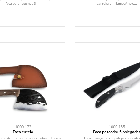
faca para legumes 3 ....
santoku em Bambu/Inox....
1000 173
1000 155
Faca cutelo
Faca pescador 5 polegada
88 é de alta performance, fabricado com
Faca em aço inox, 5 polegas com abr