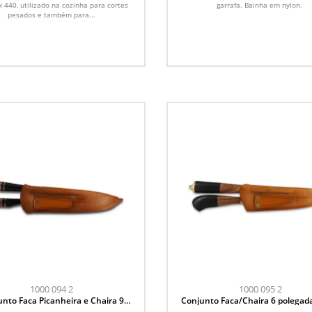
x 440, utilizado na cozinha para cortes
garrafa. Bainha em nylon.
pesados e também para...
1000 094 2
1000 095 2
nto Faca Picanheira e Chaira 9
Conjunto Faca/Chaira 6 polegad
polegadas
Pescador