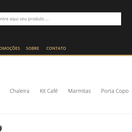
OMOÇÕES
SOBRE
CONTATO
Chaleira
Kit Café
Marmitas
Porta Copo