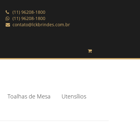
(11) 96208-1800
(11) 96208-1800
contato@lckbrindes.com.br
Toalhas de Mesa
Utensílios