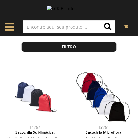
FILTRO
14767
13761
Sacochila Sublimática
Sacochila Microfibra
Microfibra