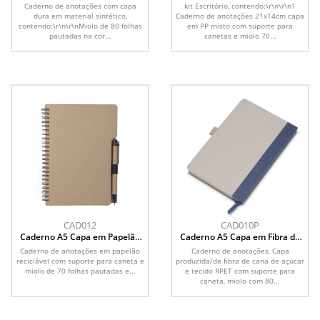
caneta
Caderno de anotações com capa
kit Escritório, contendo:\r\n\r\n1
dura em material sintético,
Caderno de anotações 21x14cm capa
contendo:\r\n\r\nMiolo de 80 folhas
em PP misto com suporte para
pautadas na cor...
canetas e miolo 70...
CAD012
CAD010P
Caderno A5 Capa em Papelão
Caderno A5 Capa em Fibra de
Reciclado c/ Caneta
Cana de Açúcar e RPET
Caderno de anotações em papelão
Caderno de anotações, Capa
reciclável com suporte para caneta e
produzida/de fibra de cana de açucar
miolo de 70 folhas pautadas e...
e tecido RPET com suporte para
caneta, miolo com 80...