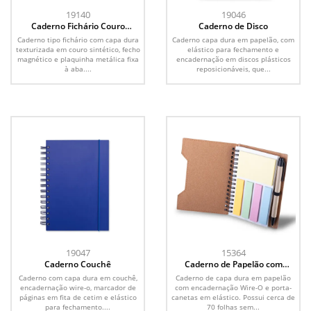
19140
19046
Caderno Fichário Couro
Caderno de Disco
Sintético
Caderno tipo fichário com capa dura
Caderno capa dura em papelão, com
texturizada em couro sintético, fecho
elástico para fechamento e
magnético e plaquinha metálica fixa
encadernação em discos plásticos
à aba....
reposicionáveis, que...
19047
15364
Caderno Couchê
Caderno de Papelão com
Caneta
Caderno com capa dura em couchê,
Caderno de capa dura em papelão
encadernação wire-o, marcador de
com encadernação Wire-O e porta-
páginas em fita de cetim e elástico
canetas em elástico. Possui cerca de
para fechamento....
70 folhas sem...