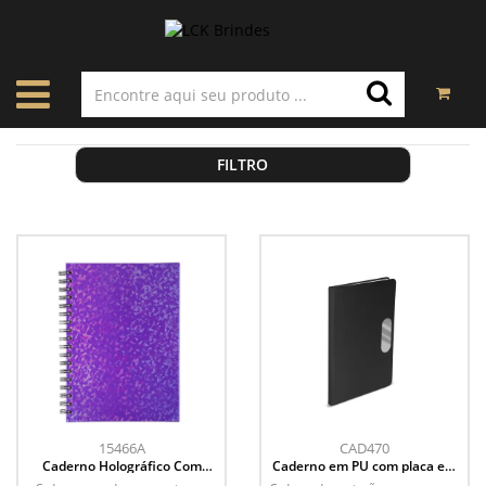
FILTRO
15466A
CAD470
Caderno Holográfico Com
Caderno em PU com placa em
Pauta
metal