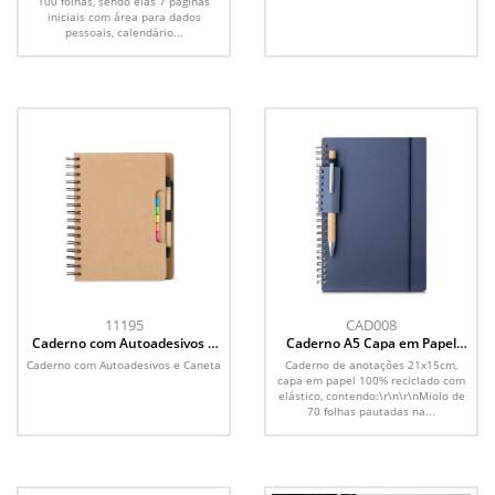
100 folhas, sendo elas 7 páginas
iniciais com área para dados
pessoais, calendário...
11195
CAD008
Caderno com Autoadesivos e
Caderno A5 Capa em Papel
Caneta
Reciclado
Caderno com Autoadesivos e Caneta
Caderno de anotações 21x15cm,
capa em papel 100% reciclado com
elástico, contendo:\r\n\r\nMiolo de
70 folhas pautadas na...