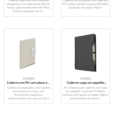
Caderno capa dura com estampa
Caderno de anotações com capa em
holográfica e encadernação Wire-O.
PU e placa metálica, possui 80 folhas
Possui aproximadamente 96 folhas
pautadas em papel 70g/m².
brancas pautadas de 75...
CAD465
CAD462
Caderno em PU com placa em
Caderno capa em papelão
metal
reciclado com caneta
Caderno de anotações com suporte
Kit composto por caderno com capa
para caneta na capa, com
em papelão, contendo 70 folhas
fechamento magnético,
internas sem pauta em papel 70g/m²,
confeccionado com capa em PU e
acompanhado de blocos...
placa...