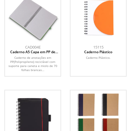
CAD004E
15115
Caderno A5 Capa em PP de
Caderno Plástico
anotações
Caderno de anotações em
Caderno Plástico.
PP(Polipropileno) reciclável com
suporte para caneta e miolo de 70
folhas brancas...