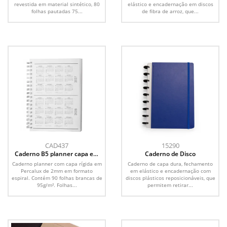
revestida em material sintético, 80
elástico e encadernação em discos
folhas pautadas 75...
de fibra de arroz, que...
CAD437
15290
Caderno B5 planner capa em
Caderno de Disco
Percalux
Caderno planner com capa rígida em
Caderno de capa dura, fechamento
Percalux de 2mm em formato
em elástico e encadernação com
espiral. Contém 90 folhas brancas de
discos plásticos reposicionáveis, que
95g/m². Folhas...
permitem retirar...