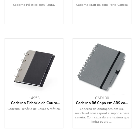
Caneta
Caderno Plástico com Pauta.
Caderno Kraft B6 com Porta Caneta
14953
CAD190
Caderno Fichário de Couro
Caderno B6 Capa em ABS com
Sintético
Caneta
Caderno Fichário de Couro Sintético.
Caderno de anotações em ABS
reciclável com aspiral e suporte para
caneta. Com capa dura e textura que
imita pedra ,...