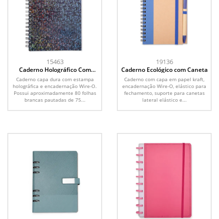
15463
19136
Caderno Holográfico Com
Caderno Ecológico com Caneta
Pauta
Caderno capa dura com estampa
Caderno com capa em papel kraft,
holográfica e encadernação Wire-O.
encadernação Wire-O, elástico para
Possui aproximadamente 80 folhas
fechamento, suporte para canetas
brancas pautadas de 75...
lateral elástico e...