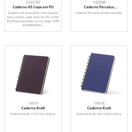
CAD130
14209B
Caderno A5 Capa em PU
Caderno Percalux
Emborrachado
Caderno de anotações com suporte
Caderno Percalux Emborrachado.
para caneta, capa dura em PU, miolo
80 folhas pautadas na cor bege. NÃO
ACOMPANHA...
14919
14918
Caderno Kraft
Caderno Kraft
Caderno Kraft 17x13 Com Pauta.
Caderno Kraft 14x10 Sem Pauta.