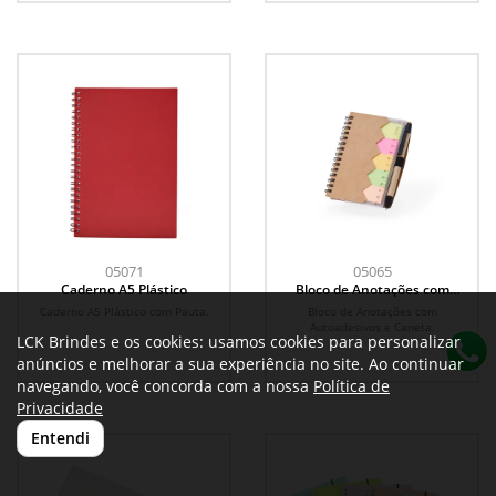
05071
05065
Caderno A5 Plástico
Bloco de Anotações com
Autoadesivos e Caneta
Caderno A5 Plástico com Pauta.
Bloco de Anotações com
Autoadesivos e Caneta.
LCK Brindes e os cookies: usamos cookies para personalizar
anúncios e melhorar a sua experiência no site. Ao continuar
navegando, você concorda com a nossa
Política de
Privacidade
Entendi