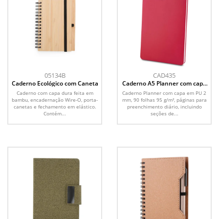
05134B
CAD435
Caderno Ecológico com Caneta
Caderno A5 Planner com capa
em PU
Caderno com capa dura feita em
Caderno Planner com capa em PU 2
bambu, encadernação Wire-O, porta-
mm, 90 folhas 95 g/m², páginas para
canetas e fechamento em elástico.
preenchimento diário, incluindo
Contém...
seções de...