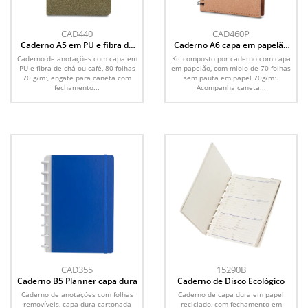
CAD440
CAD460P
Caderno A5 em PU e fibra de
Caderno A6 capa em papelão
café ou chá
reciclado com caneta
Caderno de anotações com capa em
Kit composto por caderno com capa
PU e fibra de chá ou café, 80 folhas
em papelão, com miolo de 70 folhas
70 g/m², engate para caneta com
sem pauta em papel 70g/m².
fechamento...
Acompanha caneta...
CAD355
15290B
Caderno B5 Planner capa dura
Caderno de Disco Ecológico
Caderno de anotações com folhas
Caderno de capa dura em papel
removíveis, capa dura cartonada
reciclado, com fechamento em