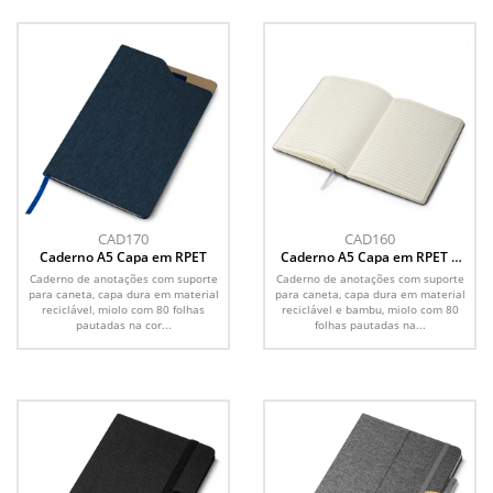
CAD170
CAD160
Caderno A5 Capa em RPET
Caderno A5 Capa em RPET e
Bambu
Caderno de anotações com suporte
Caderno de anotações com suporte
para caneta, capa dura em material
para caneta, capa dura em material
reciclável, miolo com 80 folhas
reciclável e bambu, miolo com 80
pautadas na cor...
folhas pautadas na...