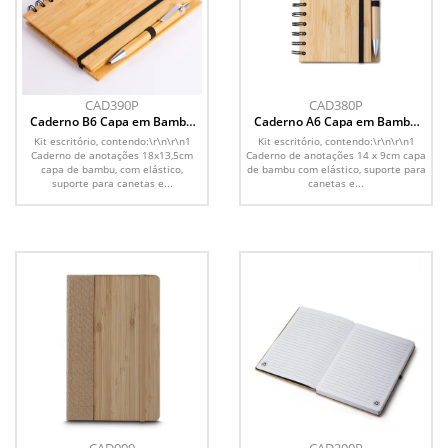
CAD390P
CAD380P
Caderno B6 Capa em Bambu
Caderno A6 Capa em Bambu
com caneta (18x13cm)
com caneta (14x09cm)
Kit escritório, contendo:\r\n\r\n1
Kit escritório, contendo:\r\n\r\n1
Caderno de anotações 18x13,5cm
Caderno de anotações 14 x 9cm capa
capa de bambu, com elástico,
de bambu com elástico, suporte para
suporte para canetas e...
canetas e...