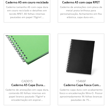
Caderno A5 em couro reciclado
Caderno A5 com capa RPET
Caderno tamanho A5 com capa dura
Caderno de anotações com placa de
em couro reciclado e detalhes em
metal prata brilhosa para
tecido RPET, 80 folhas internas
personalização, fechamento em fita
pautadas em papel 70g/m²....
elástica, capa dura em...
CAD015
15466F
Caderno A5 Capa Dura
Caderno Capa Fosca Com
(21x14,5)
Pauta
Caderno de anotações em capa dura,
Caderno capa dura com acabamento
contendo 80 folhas internas em
fosco e encadernação Wire-O. Possui
papel branco pautado 70g/m² e
aproximadamente 96 folhas brancas
encadernação em espiral...
pautadas de 75...