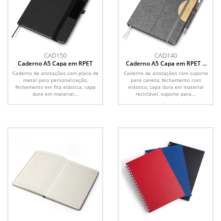
CAD150
CAD140
Caderno A5 Capa em RPET
Caderno A5 Capa em RPET e
detalhe em Bambu
Caderno de anotações com placa de
Caderno de anotações com suporte
metal para personalização,
para caneta, fechamento com
fechamento em fita elástica, capa
elástico, capa dura em material
dura em material...
reciclável, suporte para...