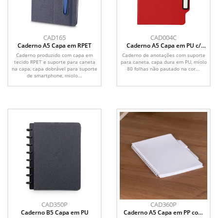
CAD165
CAD004C
Caderno A5 Capa em RPET
Caderno A5 Capa em PU c/
Caneta
Caderno produzido com capa em
Caderno de anotações com suporte
tecido RPET e suporte para caneta
para caneta, capa dura em PU, miolo
na capa, capa dobrável para suporte
80 folhas não pautado na cor...
de smartphone, miolo...
CAD350P
CAD360P
Caderno B5 Capa em PU
Caderno A5 Capa em PP com