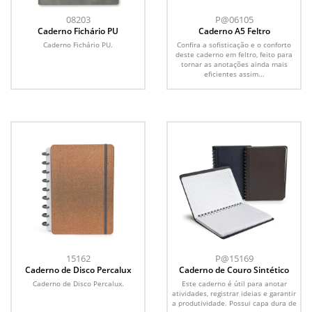
08203
P@06105
Caderno Fichário PU
Caderno A5 Feltro
Caderno Fichário PU.
Confira a sofisticação e o conforto
deste caderno em feltro, feito para
tornar as anotações ainda mais
eficientes assim...
15162
P@15169
Caderno de Disco Percalux
Caderno de Couro Sintético
Caderno de Disco Percalux.
Este caderno é útil para anotar
atividades, registrar ideias e garantir
a produtividade. Possui capa dura de