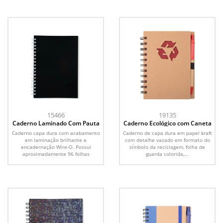
15466
19135
Caderno Laminado Com Pauta
Caderno Ecológico com Caneta
Caderno capa dura com acabamento
Caderno de capa dura em papel kraft
em laminação brilhante e
com detalhe vazado em formato do
encadernação Wire-O. Possui
símbolo da reciclagem, folha de
aproximadamente 96 folhas
guarda colorida,...
brancas...