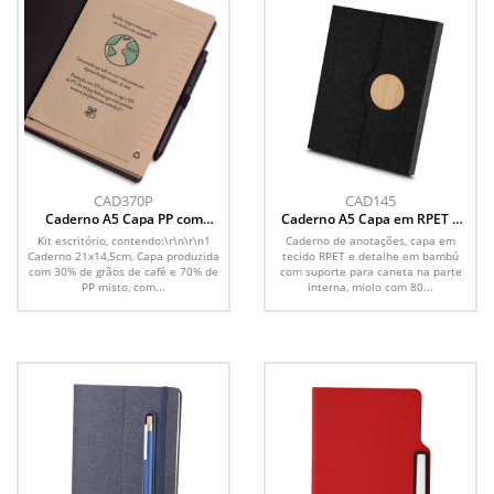
CAD370P
CAD145
Caderno A5 Capa PP com
Caderno A5 Capa em RPET e
Caneta
Detalhe em Bambu
Kit escritório, contendo:\r\n\r\n1
Caderno de anotações, capa em
Caderno 21x14,5cm, Capa produzida
tecido RPET e detalhe em bambú
com 30% de grãos de café e 70% de
com suporte para caneta na parte
PP misto, com...
interna, miolo com 80...