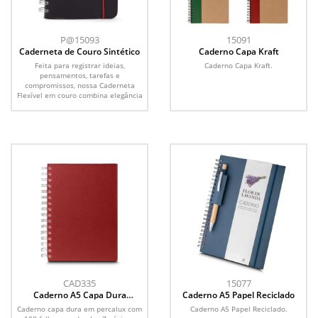
P@15093
15091
Caderneta de Couro Sintético
Caderno Capa Kraft
Feita para registrar ideias,
Caderno Capa Kraft.
pensamentos, tarefas e
compromissos, nossa Caderneta
Flexível em couro combina elegância
e...
CAD335
15077
Caderno A5 Capa Dura
Caderno A5 Papel Reciclado
Percalux
Caderno capa dura em percalux com
Caderno A5 Papel Reciclado.