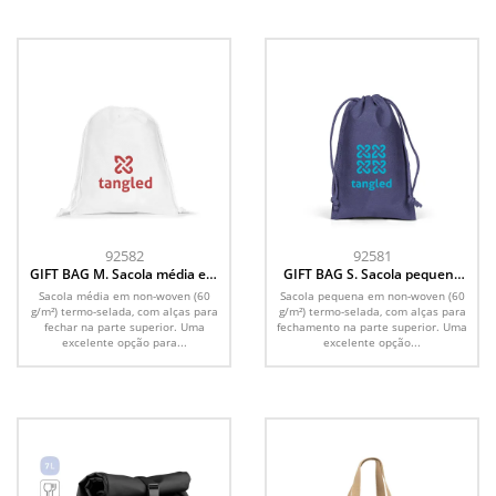
92582
92581
GIFT BAG M. Sacola média em
GIFT BAG S. Sacola pequena
non-woven (60 g/m²) termo-
em non-woven (60 g/m²)
Sacola média em non-woven (60
Sacola pequena em non-woven (60
selada
termo-selada
g/m²) termo-selada, com alças para
g/m²) termo-selada, com alças para
fechar na parte superior. Uma
fechamento na parte superior. Uma
excelente opção para...
excelente opção...