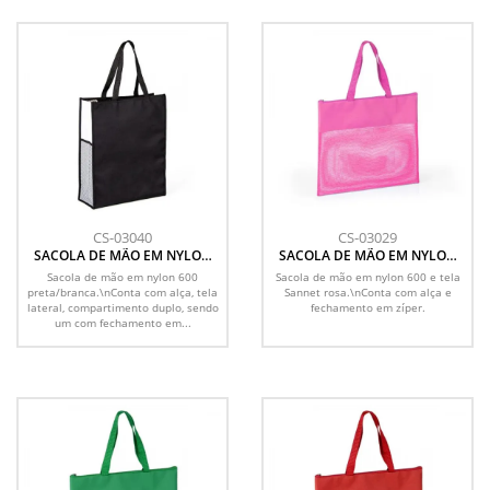
CS-03040
CS-03029
SACOLA DE MÃO EM NYLON
SACOLA DE MÃO EM NYLON
600 - PRETA/BRANCA
600 E TELA SANET - ROSA
Sacola de mão em nylon 600
Sacola de mão em nylon 600 e tela
preta/branca.\nConta com alça, tela
Sannet rosa.\nConta com alça e
lateral, compartimento duplo, sendo
fechamento em zíper.
um com fechamento em...