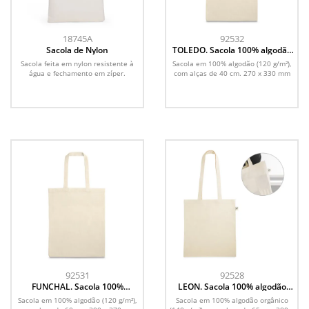
18745A
92532
Sacola de Nylon
TOLEDO. Sacola 100% algodão
(120 g/m²)
Sacola feita em nylon resistente à
Sacola em 100% algodão (120 g/m²),
água e fechamento em zíper.
com alças de 40 cm. 270 x 330 mm
92531
92528
FUNCHAL. Sacola 100%
LEON. Sacola 100% algodão
algodão (120 g/m²)
orgânico (140 g/m²)
Sacola em 100% algodão (120 g/m²),
Sacola em 100% algodão orgânico