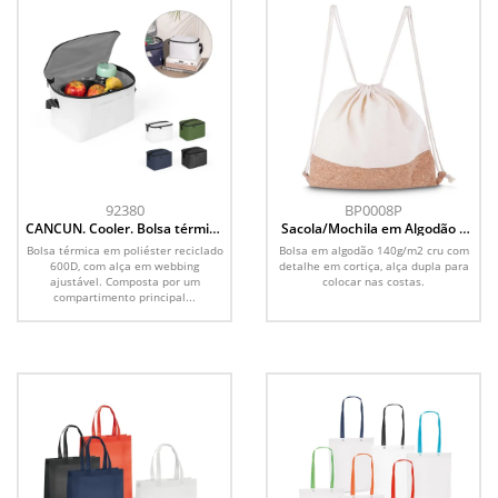
92380
BP0008P
CANCUN. Cooler. Bolsa térmica
Sacola/Mochila em Algodão e
em poliéster reciclado 600D
Cortiça 140g/m² (39x37x8,5cm)
Bolsa térmica em poliéster reciclado
Bolsa em algodão 140g/m2 cru com
com interior forrado em PEVA 7
600D, com alça em webbing
detalhe em cortiça, alça dupla para
L
ajustável. Composta por um
colocar nas costas.
compartimento principal...