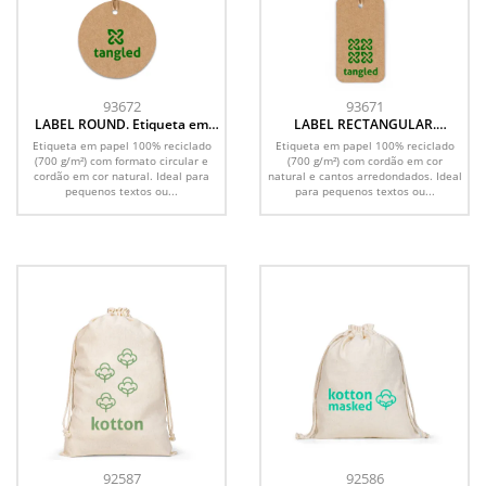
93672
93671
LABEL ROUND. Etiqueta em
LABEL RECTANGULAR.
papel 100% reciclado (700
Etiqueta em papel 100%
Etiqueta em papel 100% reciclado
Etiqueta em papel 100% reciclado
g/m²) com formato circular
reciclado (700 g/m²) com
(700 g/m²) com formato circular e
(700 g/m²) com cordão em cor
formato retangular
cordão em cor natural. Ideal para
natural e cantos arredondados. Ideal
pequenos textos ou...
para pequenos textos ou...
92587
92586