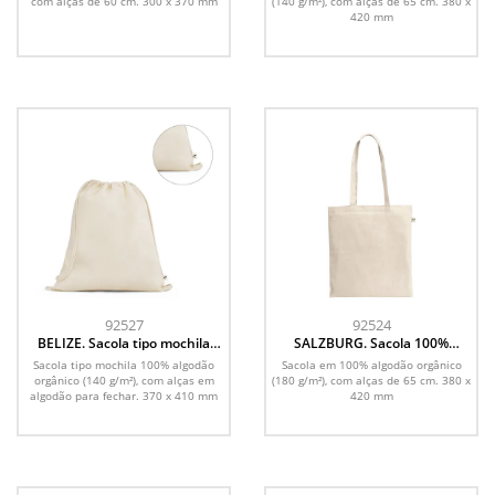
com alças de 60 cm. 300 x 370 mm
(140 g/m²), com alças de 65 cm. 380 x
420 mm
92527
92524
BELIZE. Sacola tipo mochila
SALZBURG. Sacola 100%
100% algodão orgânico (140
algodão orgânico (180 g/m²)
Sacola tipo mochila 100% algodão
Sacola em 100% algodão orgânico
g/m²)
orgânico (140 g/m²), com alças em
(180 g/m²), com alças de 65 cm. 380 x
algodão para fechar. 370 x 410 mm
420 mm