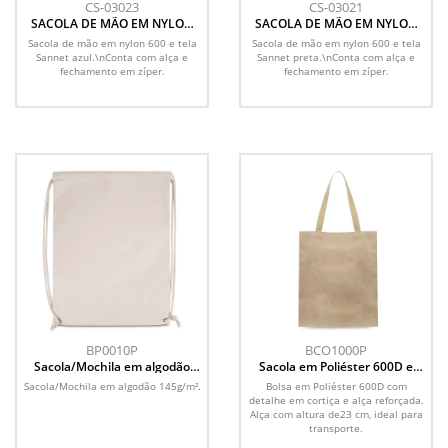
CS-03023
CS-03021
SACOLA DE MÃO EM NYLON
SACOLA DE MÃO EM NYLON
600 E TELA SANET - AZUL
600 E TELA SANET - PRETA
Sacola de mão em nylon 600 e tela
Sacola de mão em nylon 600 e tela
Sannet azul.\nConta com alça e
Sannet preta.\nConta com alça e
fechamento em zíper.
fechamento em zíper.
BP0010P
BCO1000P
Sacola/Mochila em algodão
Sacola em Poliéster 600D e
145g/m² (41x33x10cm)
Cortiça (38x35x8,5cm)
Sacola/Mochila em algodão 145g/m².
Bolsa em Poliéster 600D com
detalhe em cortiça e alça reforçada.
Alça com altura de23 cm, ideal para
transporte.