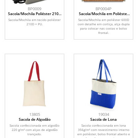
BP0009
BP0004P
Sacola/Mochila Poliéster 210D
Sacola/Mochila em Poliéster
e PU (43x35cm)
600D e Cortiça (34x38cm)
Sacola/Mochila em tecido poliéster
Sacola/Mochila em poliéster 600D
210D + PU.
com detalhe em cortiça, alça dupla
para colocar nas costas e bolso
frontal.
13805
19034
Sacola de Algodão
Sacola de Lona
Sacola confeccionada em algodão
Sacola confeccionada em lona
220 g/m² com alças de algodão
356g/m² com revestimento interno
trançado.
em poliéster, bolso frontal aberto e