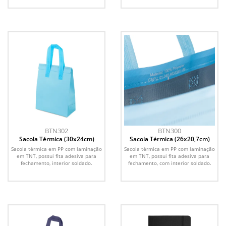
BTN302
BTN300
Sacola Térmica (30x24cm)
Sacola Térmica (26x20,7cm)
Sacola térmica em PP com laminação
Sacola térmica em PP com laminação
em TNT, possui fita adesiva para
em TNT, possui fita adesiva para
fechamento, interior soldado.
fechamento, com interior soldado.