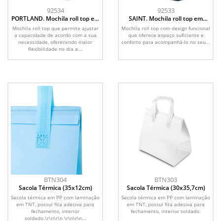
92534
92533
PORTLAND. Mochila roll top em
SAINT. Mochila roll top em
PU com bolso para notebook
algodão reciclado e poliéster
Mochila roll top que permite ajustar
Mochila roll top com design funcional
(16 )
reciclado (380 g/m²)
a capacidade de acordo com a sua
que oferece espaço suficiente e
necessidade, oferecendo maior
conforto para acompanhá-lo no seu...
flexibilidade no dia a...
BTN304
BTN303
Sacola Térmica (35x12cm)
Sacola Térmica (30x35,7cm)
Sacola térmica em PP com laminação
Sacola térmica em PP com laminação
em TNT, possui fita adesiva para
em TNT, possui fita adesiva para
fechamento, interior
fechamento, interior soldado.
soldado.\r\n\r\n \r\n\r\n...