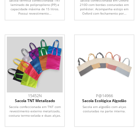
Sacola térmica confeccionada TNT
Sacola confeccionada em Oxford
laminado de polipropileno (PP) e
210D com bordas costuradas em
capacidade máxima de 15 litros.
poliéster. Acompanha estojo em
Possui revestimento...
Oxford com fechamento por...
15452N
P@14966
Sacola TNT Metalizado
Sacola Ecológica Algodão
Sacola confeccionada em TNT com
Sacola em algodão com alças
revestimento externo metalizado,
costuradas na parte interna.
costura termo-selada e duas alças.