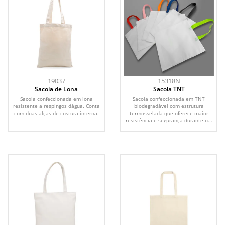
19037
15318N
Sacola de Lona
Sacola TNT
Sacola confeccionada em lona
Sacola confeccionada em TNT
resistente a respingos dágua. Conta
biodegradável com estrutura
com duas alças de costura interna.
termosselada que oferece maior
resistência e segurança durante o...