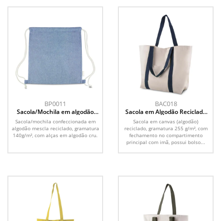
BP0011
BAC018
Sacola/Mochila em algodão
Sacola em Algodão Reciclado
mescla reciclado 140g/m²
255g/m²
Sacola/mochila confeccionada em
Sacola em canvas (algodão)
algodão mescla reciclado, gramatura
reciclado, gramatura 255 g/m², com
140g/m², com alças em algodão cru.
fechamento no compartimento
principal com imã, possui bolso...