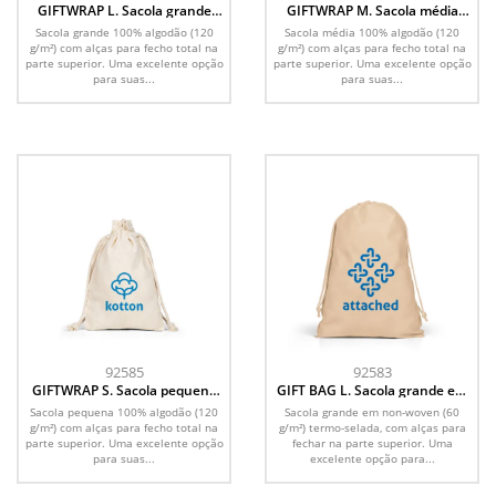
GIFTWRAP L. Sacola grande
GIFTWRAP M. Sacola média
100% algodão (120 g/m²)
100% algodão (120 g/m²)
Sacola grande 100% algodão (120
Sacola média 100% algodão (120
g/m²) com alças para fecho total na
g/m²) com alças para fecho total na
parte superior. Uma excelente opção
parte superior. Uma excelente opção
para suas...
para suas...
92585
92583
GIFTWRAP S. Sacola pequena
GIFT BAG L. Sacola grande em
100% algodão (120 g/m²)
non-woven (60 g/m²) termo-
Sacola pequena 100% algodão (120
Sacola grande em non-woven (60
selada
g/m²) com alças para fecho total na
g/m²) termo-selada, com alças para
parte superior. Uma excelente opção
fechar na parte superior. Uma
para suas...
excelente opção para...