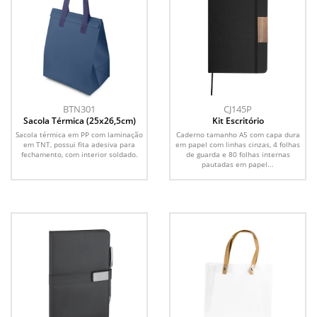
BTN301
CJ145P
Sacola Térmica (25x26,5cm)
Kit Escritório
Sacola térmica em PP com laminação
Caderno tamanho A5 com capa dura
em TNT, possui fita adesiva para
em papel com linhas cinzas, 4 folhas
fechamento, com interior soldado.
de guarda e 80 folhas internas
pautadas em papel...