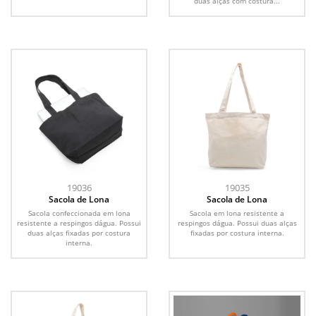
duas alças com costura...
19036
19035
Sacola de Lona
Sacola de Lona
Sacola confeccionada em lona
Sacola em lona resistente a
resistente a respingos dágua. Possui
respingos dágua. Possui duas alças
duas alças fixadas por costura
fixadas por costura interna.
interna.