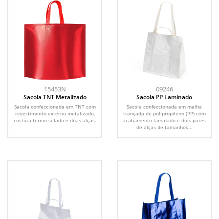
15453N
09246
Sacola TNT Metalizado
Sacola PP Laminado
Sacola confeccionada em TNT com
Sacola confeccionada em malha
revestimento externo metalizado,
trançada de polipropileno (PP) com
costura termo-selada e duas alças.
acabamento laminado e dois pares
de alças de tamanhos...