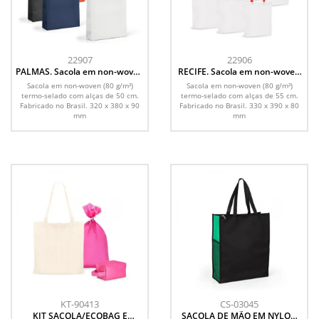
22907
22906
PALMAS. Sacola em non-woven
RECIFE. Sacola em non-woven
(80 g/m²) termo-selado
(80 g/m²) termo-selado
Sacola em non-woven (80 g/m²)
Sacola em non-woven (80 g/m²)
termo-selado com alças de 50 cm.
termo-selado com alças de 55 cm.
Fabricado no Brasil. 320 x 380 x 90
Fabricado no Brasil. 330 x 390 x 80
mm
mm
KT-90413
CS-03045
KIT SACOLA/ECOBAG E
SACOLA DE MÃO EM NYLON