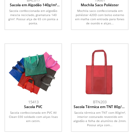
BAC017
19061
Sacola em Algodão 140g/m²
Mochila Saco Poliéster
(42x38cm)
Sacola confeccionada em algodão
Mochila saco confeccionada em
mescla reciclado, gramatura 140
poliéster 420D com bolso externo
g/m². Possui alça de 65 cm ponta a
em malha com entrada para fones
ponta.
de ouvido e alças...
15413
BTN203
Sacola PVC
Sacola Térmica em TNT 80g/m²
(35x32)
Sacola confeccionada em PVC All
Sacola térmica em TNT com 80g/m²,
Clean 030 soldado com alças lisas
interior costurado revestido em
em cetim.
algodão e folha de alumínio de 2mm.
Possui alça com...