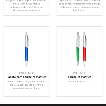
Conjunto formado por dois itens em
Lápis infinito com corpo em bambu e
metal com acabamento
duas pontas funcionais: uma em liga
emborrachado e detalhes em
metálica e grafite, composição que
plástico: uma caneta com
elimina a...
acionamento por...
P@00320P
P@0320P
Pacote com Lapiseira Plástica
Lapiseira Plástica
Pacote com 50 peças da lapiseira
Lapiseira Plástica.
plástica com grafite 0.7mm e
acionamento por clique.