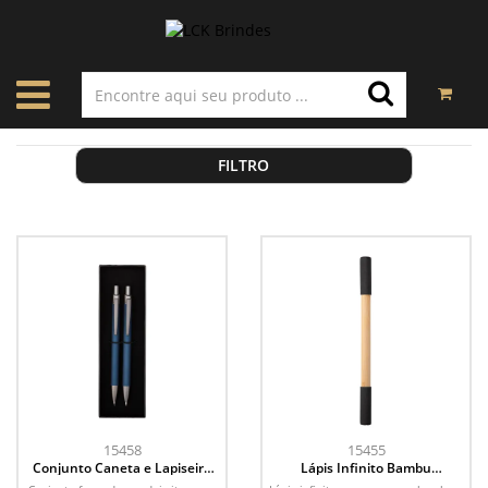
FILTRO
15458
15455
Conjunto Caneta e Lapiseira
Lápis Infinito Bambu
Metal
Multifuncional