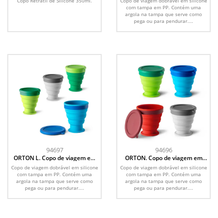
Copo Retrátil de Silicone 350ml.
Copo de viagem dobrável em silicone
com tampa em PP. Contém uma
argola na tampa que serve como
pega ou para pendurar....
94697
94696
ORTON L. Copo de viagem em
ORTON. Copo de viagem em
silicone com tampa em PP (400
silicone com tampa em PP (240
Copo de viagem dobrável em silicone
Copo de viagem dobrável em silicone
mL)
mL)
com tampa em PP. Contém uma
com tampa em PP. Contém uma
argola na tampa que serve como
argola na tampa que serve como
pega ou para pendurar....
pega ou para pendurar....