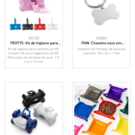
95103
93364
TROTTE. Kit de higiene para
PAW. Chaveiro osso em
cachorro em PP
alumínio
Kit de higiene para cachorro em PP.
Chaveiro em formato de osso em
Contém 20 sacos higiénicos em PE.
alumínio. 38 x 25 x 1 mm
Porta-saco em formato de osso. 111
x 21 x 15 mm