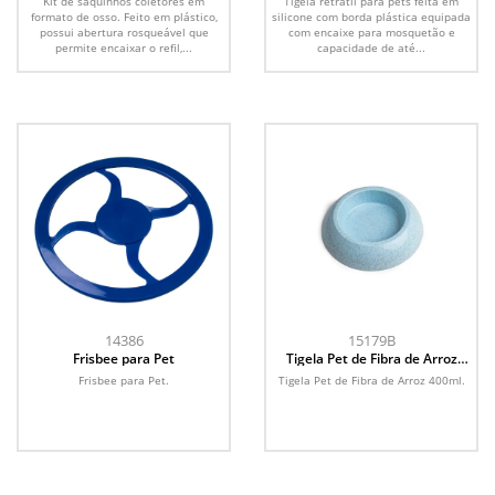
Kit de saquinhos coletores em
Tigela retrátil para pets feita em
formato de osso. Feito em plástico,
silicone com borda plástica equipada
possui abertura rosqueável que
com encaixe para mosquetão e
permite encaixar o refil,...
capacidade de até...
14386
15179B
Frisbee para Pet
Tigela Pet de Fibra de Arroz
400ml
Frisbee para Pet.
Tigela Pet de Fibra de Arroz 400ml.