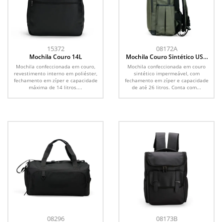
15372
08172A
Mochila Couro 14L
Mochila Couro Sintético USB
26L
Mochila confeccionada em couro,
Mochila confeccionada em couro
revestimento interno em poliéster,
sintético impermeável, com
fechamento em zíper e capacidade
fechamento em zíper e capacidade
máxima de 14 litros....
de até 26 litros. Conta com...
08296
08173B