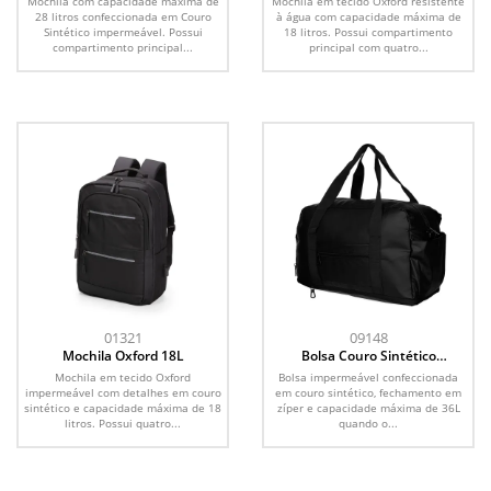
Mochila com capacidade máxima de
Mochila em tecido Oxford resistente
28 litros confeccionada em Couro
à água com capacidade máxima de
Sintético impermeável. Possui
18 litros. Possui compartimento
compartimento principal...
principal com quatro...
01321
09148
Mochila Oxford 18L
Bolsa Couro Sintético
Expansível 36L
Mochila em tecido Oxford
Bolsa impermeável confeccionada
impermeável com detalhes em couro
em couro sintético, fechamento em
sintético e capacidade máxima de 18
zíper e capacidade máxima de 36L
litros. Possui quatro...
quando o...