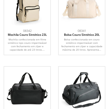
08342
08341
Mochila Couro Sintético 23L
Bolsa Couro Sintético 20L
Mochila confeccionada em filme
Bolsa confeccionada em couro
sintético tipo couro impermeável
sintético impermeável com
com fechamento em zíper e
fechamento em zíper e capacidade
capacidade de até 23 litros....
máxima de 20 litros. Apresenta...