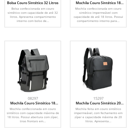
Bolsa Couro Sintético 32 Litros
Mochila Couro Sintético 18
Litros
Bolsa confeccionada em couro
Mochila confeccionada em couro
sintético com capacidade de até 32
sintético impermeável com
litros. Apresenta compartimento
capacidade de até 18 litros. Possui
interno com bolso de...
compartimento interno para...
08297
15297
Mochila Couro Sintético 18
Mochila Couro Sintético 20
Litros
Litros
Mochila confeccionada em couro
Mochila feita em couro sintético
sintético com capacidade máxima de
impermeável, com fechamento em
18 litros. Possui abertura com zíper,
zíper e capacidade máxima de 20
tiras frontais em...
litros. Apresenta...