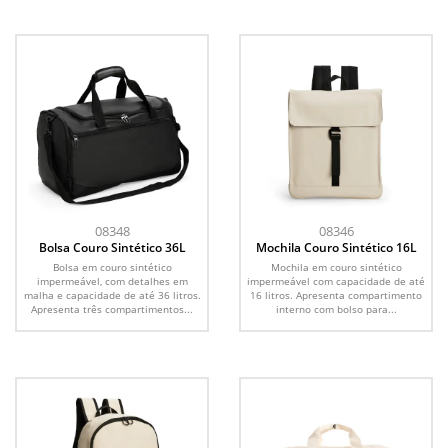
08348
08346
Bolsa Couro Sintético 36L
Mochila Couro Sintético 16L
Bolsa em couro sintético
Mochila em couro sintético
impermeável, com detalhes em
impermeável com capacidade de até
malha e capacidade de até 36 litros.
16 litros. Apresenta compartimento
Apresenta três compartimentos...
interno com bolso para...