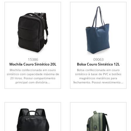
15386
09063
Mochila Couro Sintético 20L
Bolsa Couro Sintético 12L
Mochila confeccionada em couro
Bolsa confeccionada em couro
sintético com capacidade máxima de
sintético à base de PVC e botões
20 litros. Possui compartimento
magnéticos metálicos para
principal com divisória...
fechamento. Possui revestimento...