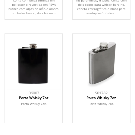
Conta com bolsa térmica em
Kit para whisky e jogos. Conta com
poliester e revestida em PEVA
dois copos para whisky, baralho,
branco com alças de mão e ombro,
caneta esferográfica e bloco para
um bolso frontal, dois bolsos...
anotações.\nEstão...
06007
S01782
Porta Whisky 7oz
Porta Whisky 7oz
Porta Whisky 7oz.
Porta Whisky 7oz.