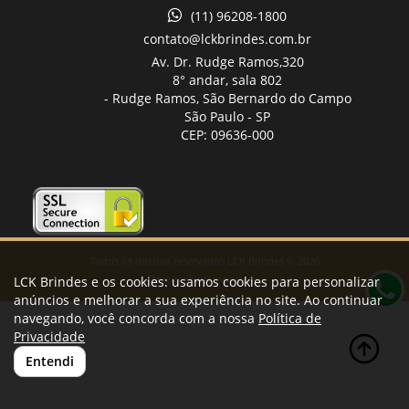
(11) 96208-1800
contato@lckbrindes.com.br
Av. Dr. Rudge Ramos,
320
8° andar, sala 802
- Rudge Ramos, São Bernardo do Campo
São Paulo -
SP
CEP: 09636-000
Todos os direitos reservados LCK Brindes © 2026
Desenvolvido por
LCK Brindes e os cookies: usamos cookies para personalizar
A. Jung
anúncios e melhorar a sua experiência no site. Ao continuar
navegando, você concorda com a nossa
Política de
Privacidade
Entendi