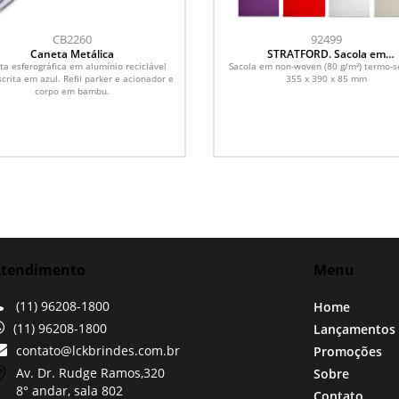
CB2260
92499
Caneta Metálica
STRATFORD. Sacola em
non-woven (80 g/m²)
ta esferográfica em alumínio reciclável
Sacola em non-woven (80 g/m²) termo-s
crita em azul. Refil parker e acionador e
355 x 390 x 85 mm
corpo em bambu.
tendimento
Menu
(11) 96208-1800
Home
(11) 96208-1800
Lançamentos
contato@lckbrindes.com.br
Promoções
Av. Dr. Rudge Ramos,
320
Sobre
8° andar, sala 802
Contato