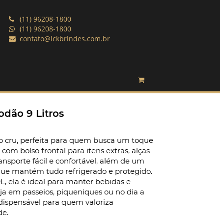
(11) 96208-1800
(11) 96208-1800
contato@lckbrindes.com.br
odão 9 Litros
o cru, perfeita para quem busca um toque
com bolso frontal para itens extras, alças
sporte fácil e confortável, além de um
ue mantém tudo refrigerado e protegido.
, ela é ideal para manter bebidas e
ja em passeios, piqueniques ou no dia a
ndispensável para quem valoriza
de.