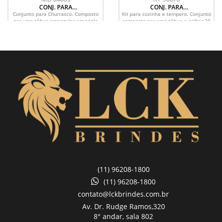
CONJ. PARA
CONJ. PARA
CHURRASCO EM
COZINHA E
Conjunto para Churrasco. Composto
Kit para cozinha e tempero. Conjunto
BAMBU / MADEIRA
TEMPERO EM
por uma tábua retangular em tripla
composto por uma tábua e colher 30
/ INOX - 2 PÇS
BAMBU/INOX - 6
camada invertida de Bambu com
cm em bambu; Uma faca 7” em aço
PÇS
sulco e uma faca 8”...
inox/bambu e 3...
(11) 96208-1800
(11) 96208-1800
contato@lckbrindes.com.br
Av. Dr. Rudge Ramos,
320
8° andar, sala 802