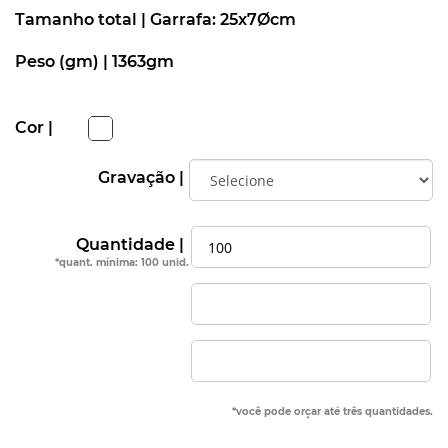
Tamanho total |
Garrafa: 25x7Øcm
Peso (gm) |
1363gm
Cor |
Gravação |
Quantidade |
*quant. mínima: 100 unid.
*você pode orçar até três quantidades.