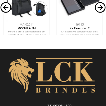
MA-02611
19115
MOCHILA EM
Kit Executivo 2
POLYESTER 600D -
Peças
Mochila preta confeccionada em
Kit executivo composto por dois
18L - PRETA
Polyester 600D.\nConta com bolso
itens: uma caderneta e uma caneta.
principal com fechamento com
A caderneta possui capa em PU,
cordão e aba com fecho de...
fecho em elástico,...
(11) 96208-1800