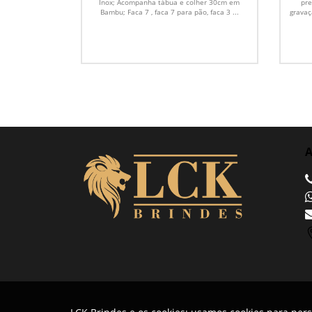
Inox; Acompanha tábua e colher 30cm em
pre
Bambu; Faca 7 , faca 7 para pão, faca 3 ...
gravaç
A