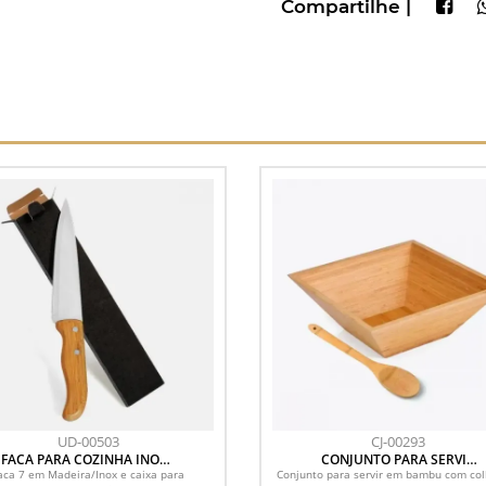
Compartilhe |
UD-00503
CJ-00293
FACA PARA COZINHA INOX /
CONJUNTO PARA SERVIR
MADEIRA SPECIAL LINE - 7
EM BAMBU - 2 PÇS
aca 7 em Madeira/Inox e caixa para
Conjunto para servir em bambu com col