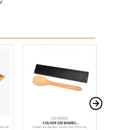
UD-08303
COLHER EM BAMBU
F
UTILITY COM EMBALAGEM
her de
Colher em bambu. Conta com 30cm de
Faca 4 para fr