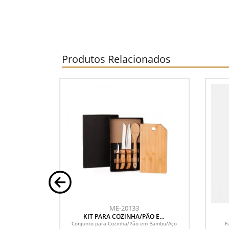
Produtos Relacionados
ME-20133
pero
KIT PARA COZINHA/PÃO EM
BAMBU/INOX- 5 PÇS
ro.
Conjunto para Cozinha/Pão em Bambu/Aço
F