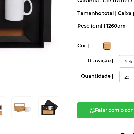
Garantia |
Contra defei
Tamanho total |
Caixa 
Peso (gm) |
1260gm
Cor |
Gravação |
Quantidade |
Falar com o con