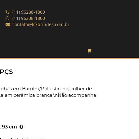
(11) 96208-1800
(11) 96208-1800
contato@lckbrindes.com.br
 PÇS
 chás em Bambu/Poliestireno; colher de
ca em cerâmica branca.\nNão acompanha
x 93 cm