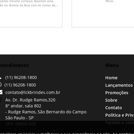
sente.\nComo cortesia, fazemos uma
30cm.
ão na lâmina da faca com os cortes do...
tendimento
Menu
(11) 96208-1800
Home
(11) 96208-1800
Lançamentos
contato@lckbrindes.com.br
Promoções
Av. Dr. Rudge Ramos,
320
Sobre
8° andar, sala 802
Contato
- Rudge Ramos, São Bernardo do Campo
Política e Pri
São Paulo -
SP
Termos e con
CEP: 09636-000