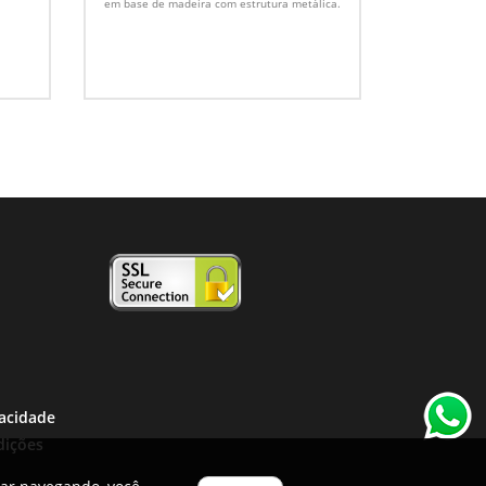
em base de madeira com estrutura metálica.
vacidade
dições