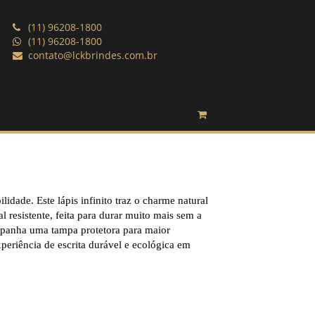
(11) 96208-1800
(11) 96208-1800
contato@lckbrindes.com.br
bilidade. Este lápis infinito traz o charme natural
 resistente, feita para durar muito mais sem a
panha uma tampa protetora para maior
eriência de escrita durável e ecológica em