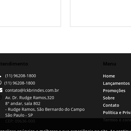
tendimento
Menu
(11) 96208-1800
Home
(11) 96208-1800
Lançamentos
contato@lckbrindes.com.br
Promoções
Av. Dr. Rudge Ramos,
320
Sobre
8° andar, sala 802
Contato
- Rudge Ramos, São Bernardo do Campo
Política e Pri
São Paulo -
SP
Termos e con
CEP: 09636-000