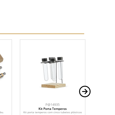
P@14935
Kit Porta Temperos
Tá
mbu.
Kit porta temperos com cinco tubetes plásticos
Tábua de 