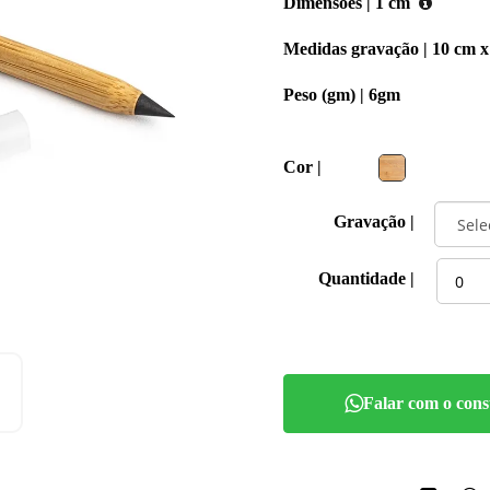
Dimensões |
1 cm
Medidas gravação |
10 cm x
Peso (gm) |
6gm
Cor |
Gravação |
Quantidade |
Falar com o cons