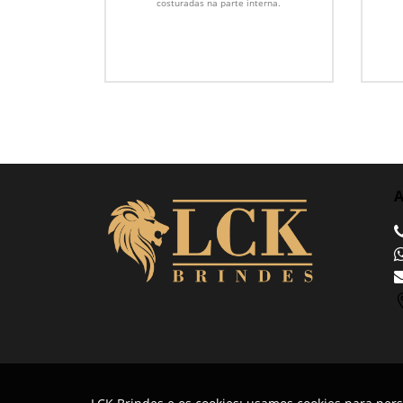
costuradas na parte interna.
A