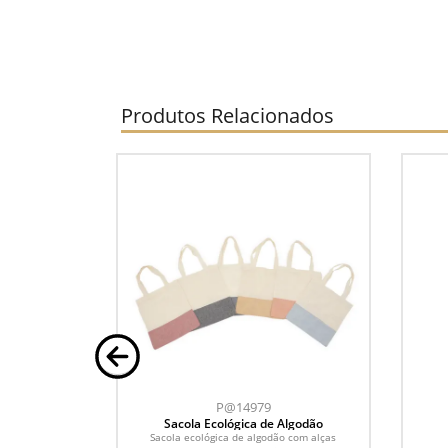
Produtos Relacionados
P@14979
aneta
Sacola Ecológica de Algodão
eta.
Sacola ecológica de algodão com alças