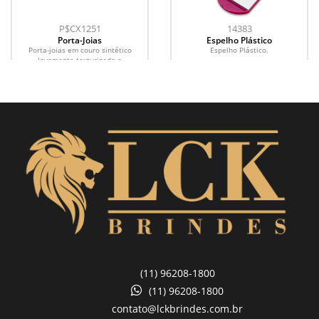
P$CX1251
14383
Porta-Joias
Espelho Plástico
Porta-joias em couro sintético
Espelho Plástico.
levemente texturizado e
revestimento interno em veludo.
Conta com espelho fixo no interior...
(11) 96208-1800
(11) 96208-1800
contato@lckbrindes.com.br