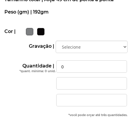
Peso (gm) |
192gm
Cor |
Gravação |
Quantidade |
*quant. mínima: 0 unid.
*você pode orçar até três quantidades.