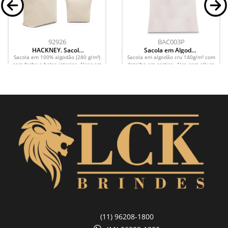
92926
BAC003P
HACKNEY. Sacola
Sacola em Algodão
100% algodão (280
140g/m² e Cortiça
Sacola em 100% algodão (280 g/m²)
Sacola em algodão cru 140g/m² com
g/m²) com fecho e
(39x35cm)
com fecho e bolso interior. Alças em
detalhe em cortiça. Alça com altura
bolso interior
algodão webbing com 65 cm. Sacola:
de 9 cm, ideal para transporte.
480 x 400 x...
(11) 96208-1800