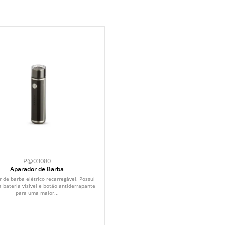
P@03080
Aparador de Barba
 de barba elétrico recarregável. Possui
a bateria visível e botão antiderrapante
para uma maior...