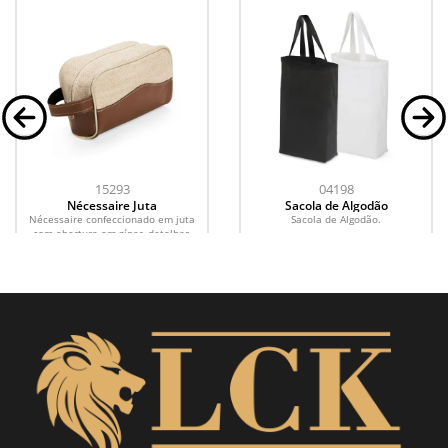
15293
04198
Nécessaire Juta
Sacola de Algodão
Nécessaire confeccionado em juta
Sacola de Algodão.
com abertura em zíper, detalhes,
alça de mão lateral, uma pequena
alça adicional para...