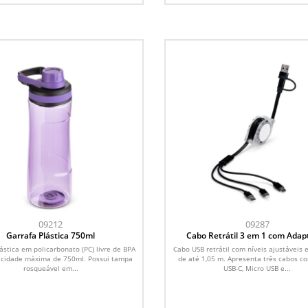
09212
09287
Garrafa Plástica 750ml
Cabo Retrátil 3 em 1 com Adap
ástica em policarbonato (PC) livre de BPA
Cabo USB retrátil com níveis ajustáveis 
cidade máxima de 750ml. Possui tampa
de até 1,05 m. Apresenta três cabos c
rosqueável em...
USB-C, Micro USB e...