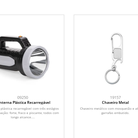
09250
19157
nterna Plástica Recarregável
Chaveiro Metal
 plástica recarregável com três estágios
Chaveiro metálico com mosquetão e ab
ação: forte, fraco e piscante, todos com
garrafas embutido.
longo alcance....