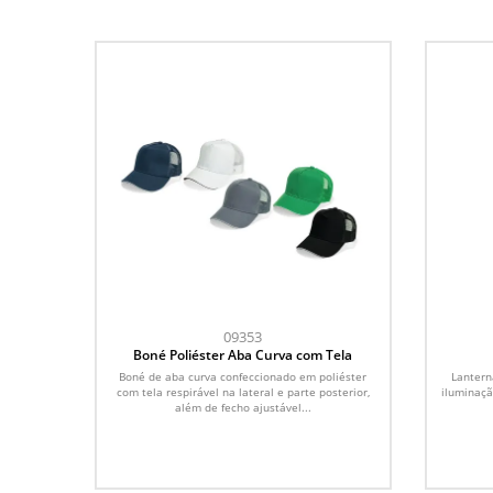
09353
Boné Poliéster Aba Curva com Tela
Boné de aba curva confeccionado em poliéster
Lanter
com tela respirável na lateral e parte posterior,
iluminaçã
além de fecho ajustável...