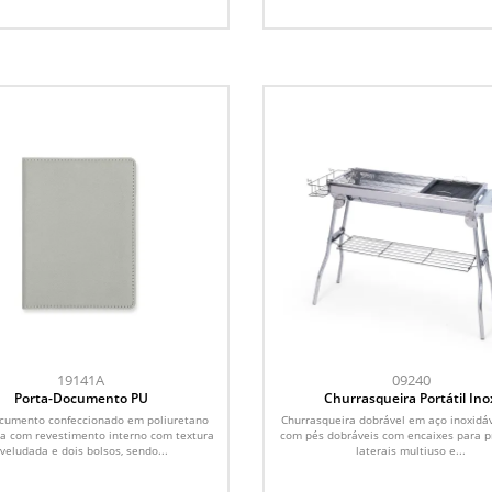
19141A
09240
Porta-Documento PU
Churrasqueira Portátil Ino
cumento confeccionado em poliuretano
Churrasqueira dobrável em aço inoxidáv
ta com revestimento interno com textura
com pés dobráveis com encaixes para p
veludada e dois bolsos, sendo...
laterais multiuso e...