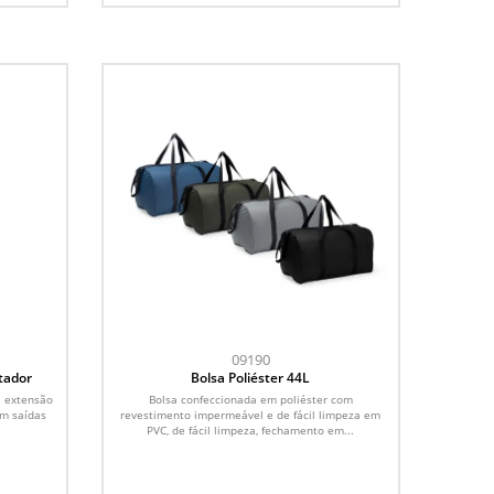
09190
tador
Bolsa Poliéster 44L
e extensão
Bolsa confeccionada em poliéster com
om saídas
revestimento impermeável e de fácil limpeza em
PVC, de fácil limpeza, fechamento em...