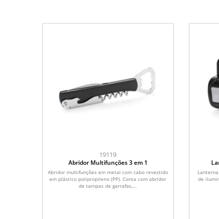
19119
Abridor Multifunções 3 em 1
La
Abridor multifunções em metal com cabo revestido
Lanterna
em plástico polipropileno (PP). Conta com abridor
de ilumin
de tampas de garrafas,...