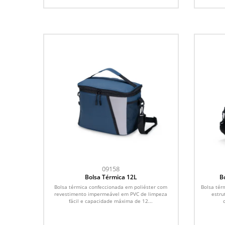
09158
Bolsa Térmica 12L
B
Bolsa térmica confeccionada em poliéster com
Bolsa tér
revestimento impermeável em PVC de limpeza
estru
fácil e capacidade máxima de 12...