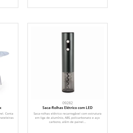
09282
x
Saca-Rolhas Elétrico com LED
el. Conta
Saca-rolhas elétrico recarregável com estrutura
rateleiras
em liga de alumínio, ABS, policarbonato e aço
carbono, além de painel...