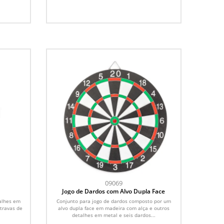
09069
Jogo de Dardos com Alvo Dupla Face
alhes em
Conjunto para jogo de dardos composto por um
travas de
alvo dupla face em madeira com alça e outros
detalhes em metal e seis dardos...