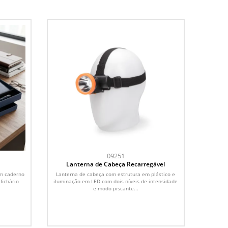
09251
Lanterna de Cabeça Recarregável
um caderno
Lanterna de cabeça com estrutura em plástico e
fichário
iluminação em LED com dois níveis de intensidade
e modo piscante...