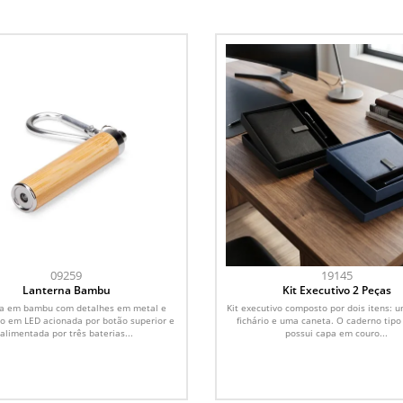
09259
19145
Lanterna Bambu
Kit Executivo 2 Peças
na em bambu com detalhes em metal e
Kit executivo composto por dois itens: 
o em LED acionada por botão superior e
fichário e uma caneta. O caderno tipo 
alimentada por três baterias...
possui capa em couro...