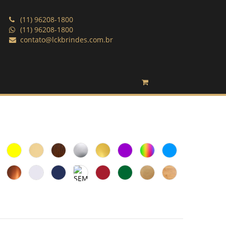
(11) 96208-1800
(11) 96208-1800
contato@lckbrindes.com.br