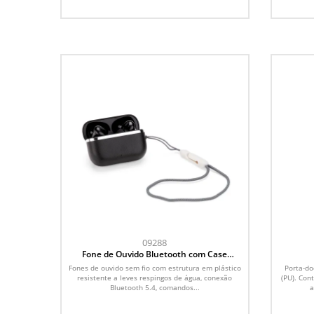
09288
Fone de Ouvido Bluetooth com Case
Carregador
Fones de ouvido sem fio com estrutura em plástico
Porta-do
resistente a leves respingos de água, conexão
(PU). Con
Bluetooth 5.4, comandos...
a