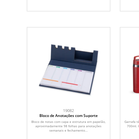
19082
Bloco de Anotações com Suporte
Bloco de notas com capa e estrutura em papelão,
Garrafa t
aproximadamente 98 folhas para anotações
700ml. 
semanais e fechamento...