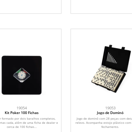
19054
19053
Kit Poker 100 Fichas
Jogo de Dominó
r formado por dois baralhos completos,
Jogo de dominó com 28 peças com det
rtas cada, além de uma ficha de dealer e
relevo. Acompanha estojo plástico com 
cerca de 100 fichas...
fechamento.