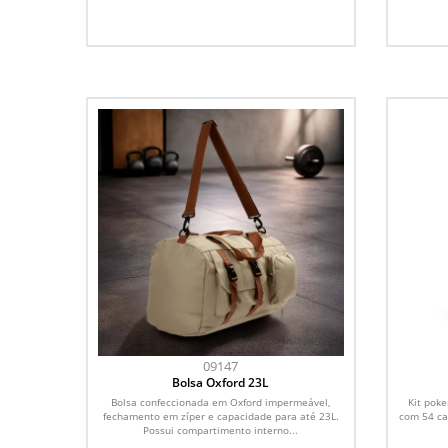
09147
Bolsa Oxford 23L
Bolsa confeccionada em Oxford impermeável,
Kit poke
fechamento em zíper e capacidade para até 23L.
com 54 ca
Possui compartimento interno...