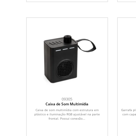
09305
Caixa de Som Multimídia
Caixa de som multimídia com estrutura em
Garrafa pl
plástico e iluminação RGB ajustável na parte
com capa
frontal. Possui conexão...