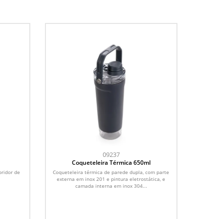
09237
Coqueteleira Térmica 650ml
ridor de
Coqueteleira térmica de parede dupla, com parte
externa em inox 201 e pintura eletrostática, e
camada interna em inox 304...