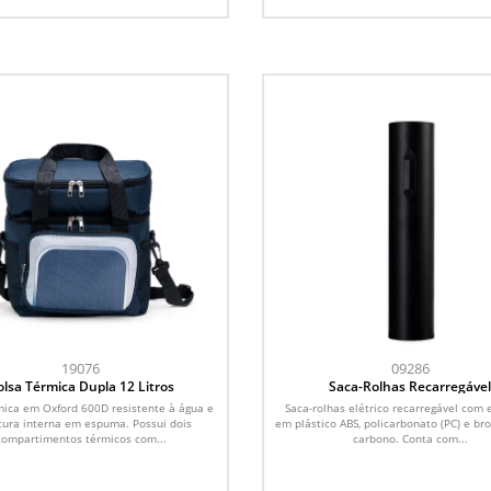
19076
09286
olsa Térmica Dupla 12 Litros
Saca-Rolhas Recarregáve
mica em Oxford 600D resistente à água e
Saca-rolhas elétrico recarregável com 
tura interna em espuma. Possui dois
em plástico ABS, policarbonato (PC) e b
compartimentos térmicos com...
carbono. Conta com...