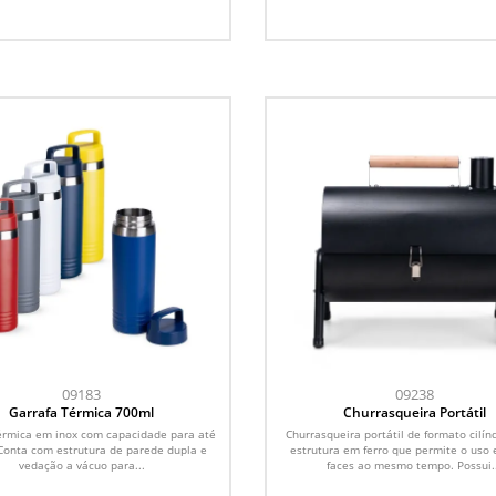
09183
09238
Garrafa Térmica 700ml
Churrasqueira Portátil
érmica em inox com capacidade para até
Churrasqueira portátil de formato cilín
Conta com estrutura de parede dupla e
estrutura em ferro que permite o uso
vedação a vácuo para...
faces ao mesmo tempo. Possui.