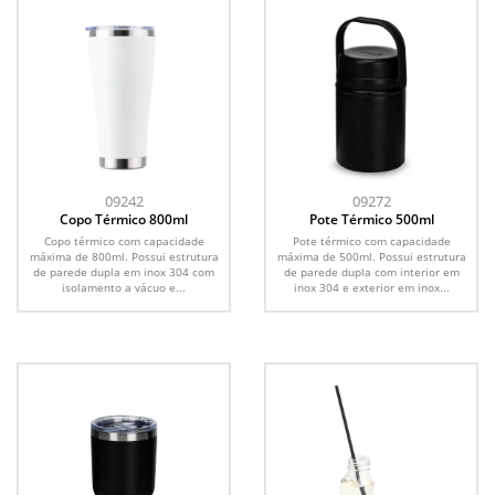
09242
09272
Copo Térmico 800ml
Pote Térmico 500ml
Copo térmico com capacidade
Pote térmico com capacidade
máxima de 800ml. Possui estrutura
máxima de 500ml. Possui estrutura
de parede dupla em inox 304 com
de parede dupla com interior em
isolamento a vácuo e...
inox 304 e exterior em inox...