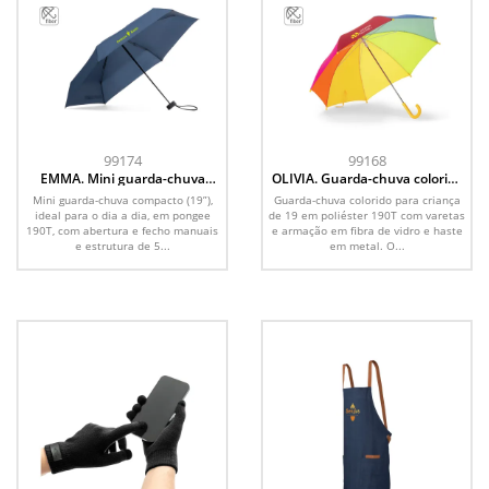
99174
99168
EMMA. Mini guarda-chuva
OLIVIA. Guarda-chuva colorido
compacto de 19” em pongee
para criança de 19 em poliéster
Mini guarda-chuva compacto (19”),
Guarda-chuva colorido para criança
190T
190T
ideal para o dia a dia, em pongee
de 19 em poliéster 190T com varetas
190T, com abertura e fecho manuais
e armação em fibra de vidro e haste
e estrutura de 5...
em metal. O...