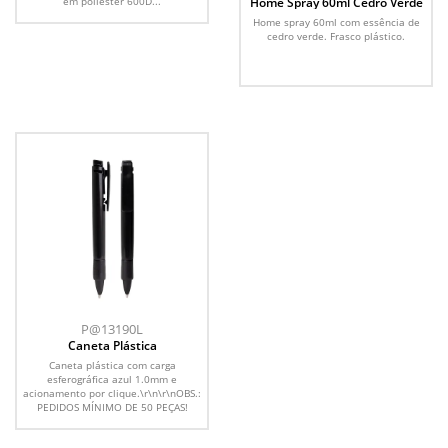
em poliéster 600D...
Home Spray 60ml Cedro Verde
Home spray 60ml com essência de
cedro verde. Frasco plástico.
P@13190L
Caneta Plástica
Caneta plástica com carga
esferográfica azul 1.0mm e
acionamento por clique.\r\n\r\nOBS.:
PEDIDOS MÍNIMO DE 50 PEÇAS!