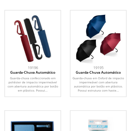
19196
19195
Guarda-Chuva Automático
Guarda-Chuva Automático
Guarda-chuva confeccionado em
Guarda-chuva em Oxford de impacto
poliéster de impacto impermeável
impermeável com abertura
com abertura automática por botão
automática por botão em plástico.
em plástico. Possui...
Possui estrutura com haste...