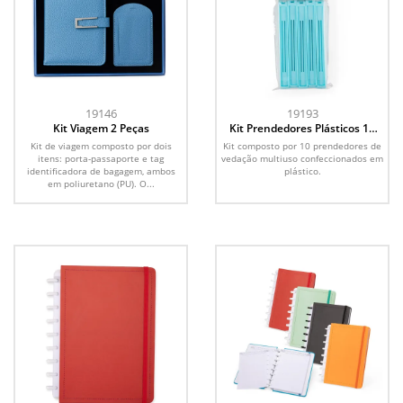
19146
19193
Kit Viagem 2 Peças
Kit Prendedores Plásticos 10
Peças
Kit de viagem composto por dois
Kit composto por 10 prendedores de
itens: porta-passaporte e tag
vedação multiuso confeccionados em
identificadora de bagagem, ambos
plástico.
em poliuretano (PU). O...