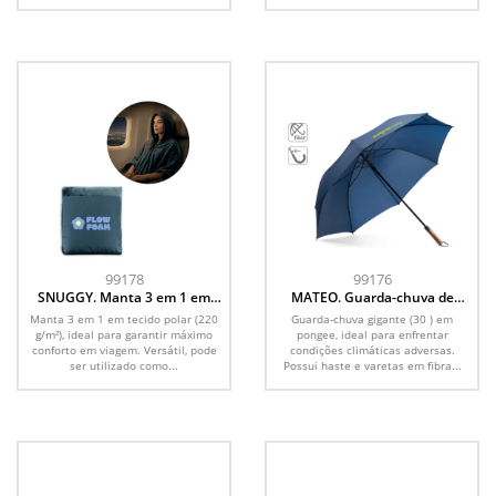
99178
99176
SNUGGY. Manta 3 em 1 em
MATEO. Guarda-chuva de
tecido polar (220 g/m²) ideal
gigante (30 ) em pongee, ideal
Manta 3 em 1 em tecido polar (220
Guarda-chuva gigante (30 ) em
para viagens
para enfrentar condições
g/m²), ideal para garantir máximo
pongee, ideal para enfrentar
climáticas adversas
conforto em viagem. Versátil, pode
condições climáticas adversas.
ser utilizado como...
Possui haste e varetas em fibra...