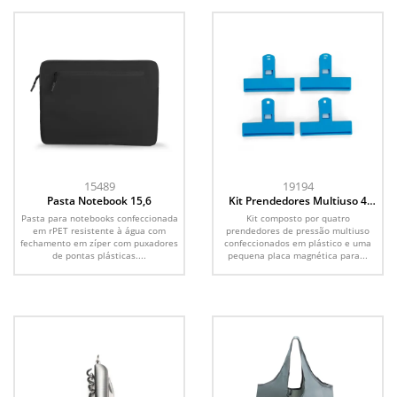
15489
19194
Pasta Notebook 15,6
Kit Prendedores Multiuso 4
Peças
Pasta para notebooks confeccionada
Kit composto por quatro
em rPET resistente à água com
prendedores de pressão multiuso
fechamento em zíper com puxadores
confeccionados em plástico e uma
de pontas plásticas....
pequena placa magnética para...