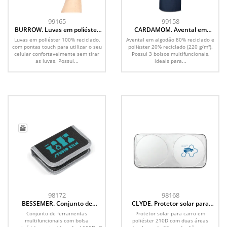
99165
99158
BURROW. Luvas em poliéster
CARDAMOM. Avental em
100% reciclado, com pontas
algodão 80% reciclado e
Luvas em poliéster 100% reciclado,
Avental em algodão 80% reciclado e
touch
poliéster 20% reciclado (220
com pontas touch para utilizar o seu
poliéster 20% reciclado (220 g/m²).
g/m²)
celular confortavelmente sem tirar
Possui 3 bolsos multifuncionais,
as luvas. Possui...
ideais para...
98172
98168
BESSEMER. Conjunto de
CLYDE. Protetor solar para
ferramentas multifuncionais
carro em poliéster 210D com
Conjunto de ferramentas
Protetor solar para carro em
com 24 peças em aço de
duas áreas circulares de 65 cm
multifuncionais com bolsa
poliéster 210D com duas áreas
carbono