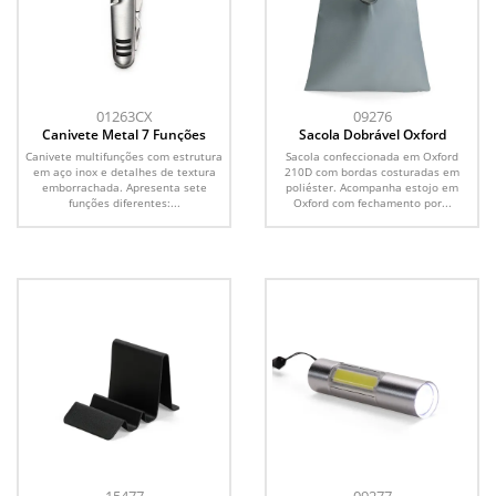
01263CX
09276
Canivete Metal 7 Funções
Sacola Dobrável Oxford
Canivete multifunções com estrutura
Sacola confeccionada em Oxford
em aço inox e detalhes de textura
210D com bordas costuradas em
emborrachada. Apresenta sete
poliéster. Acompanha estojo em
funções diferentes:...
Oxford com fechamento por...