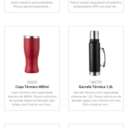
placa metálica personalizável.
Possui tampa rosqueável em plástico
Possui aproximadamente...
polipropileno (PP) com anel de...
09295
18677F
Copo Térmico 480ml
Garrafa Térmica 1,4L
Copo térmico com capacidade
Garrafa térmica com capacidade
máxima de 480ml. Possui estrutura
máxima de 1,4L. Possui estrutura de
de parede dupla em formato tipo
parede dupla, com interior em inox
tulipa, com interior em inox...
304 e exterior em...