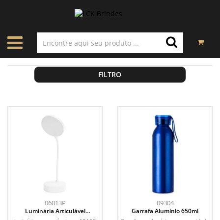
FILTRO
06013P
09304
Luminária Articulável
Garrafa Alumínio 650ml
Recarregável 10 LEDs