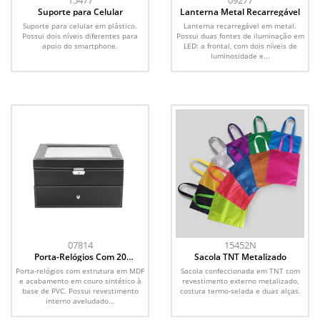
15477
09277
Suporte para Celular
Lanterna Metal Recarregável
Suporte para celular em plástico.
Lanterna recarregável em metal.
Possui dois níveis diferentes para
Possui duas fontes de iluminação em
apoio do smartphone.
LED: a frontal, com dois níveis de
luminosidade e...
07814
15452N
Porta-Relógios Com 20
Sacola TNT Metalizado
Divisórias
Porta-relógios com estrutura em MDF
Sacola confeccionada em TNT com
e acabamento em couro sintético à
revestimento externo metalizado,
base de PVC. Possui revestimento
costura termo-selada e duas alças.
interno aveludado...