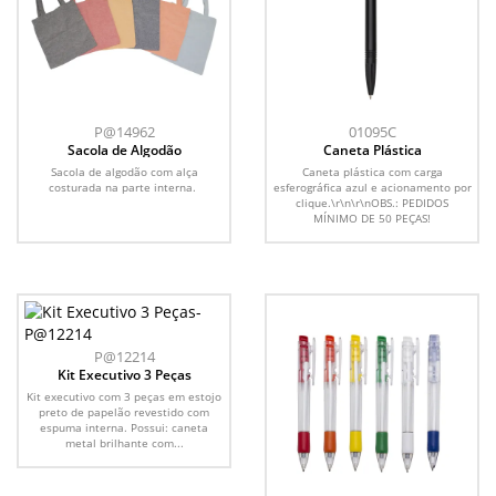
P@14962
01095C
Sacola de Algodão
Caneta Plástica
Sacola de algodão com alça
Caneta plástica com carga
costurada na parte interna.
esferográfica azul e acionamento por
clique.\r\n\r\nOBS.: PEDIDOS
MÍNIMO DE 50 PEÇAS!
P@12214
Kit Executivo 3 Peças
Kit executivo com 3 peças em estojo
preto de papelão revestido com
espuma interna. Possui: caneta
metal brilhante com...