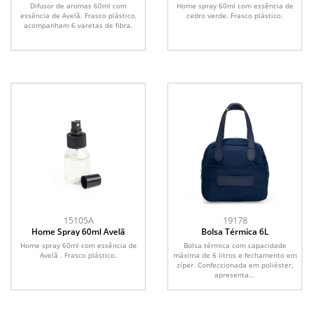
Cítrica
Difusor de aromas 60ml com
Home spray 60ml com essência de
essência de Avelã. Frasco plástico,
cedro verde. Frasco plástico.
acompanham 6 varetas de fibra.
15105A
19178
Home Spray 60ml Avelã
Bolsa Térmica 6L
Home spray 60ml com essência de
Bolsa térmica com capacidade
Avelã . Frasco plástico.
máxima de 6 litros e fechamento em
zíper. Confeccionada em poliéster,
apresenta...