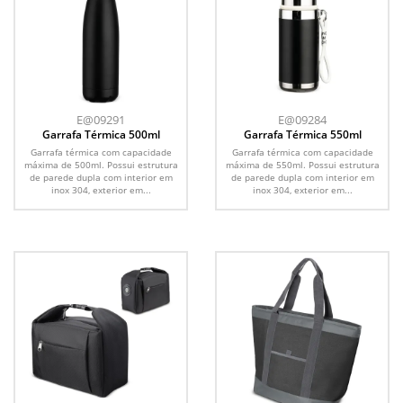
E@09291
E@09284
Garrafa Térmica 500ml
Garrafa Térmica 550ml
Garrafa térmica com capacidade
Garrafa térmica com capacidade
máxima de 500ml. Possui estrutura
máxima de 550ml. Possui estrutura
de parede dupla com interior em
de parede dupla com interior em
inox 304, exterior em...
inox 304, exterior em...