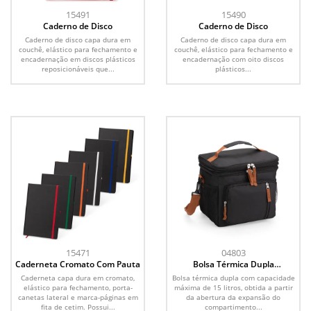
15491
15490
Caderno de Disco
Caderno de Disco
Caderno de disco capa dura em
Caderno de disco capa dura em
couchê, elástico para fechamento e
couchê, elástico para fechamento e
encadernação em discos plásticos
encadernação com oito discos
reposicionáveis que...
plásticos...
15471
04803
Caderneta Cromato Com Pauta
Bolsa Térmica Dupla
Expansível 15L
Caderneta capa dura em cromato,
Bolsa térmica dupla com capacidade
elástico para fechamento, porta-
máxima de 15 litros, obtida a partir
canetas lateral e marca-páginas em
da abertura da expansão do
fita de cetim. Possui...
compartimento...