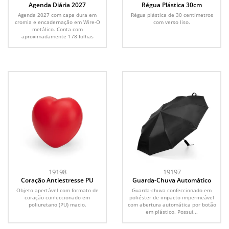
Agenda Diária 2027
Régua Plástica 30cm
Agenda 2027 com capa dura em
Régua plástica de 30 centímetros
cromia e encadernação em Wire-O
com verso liso.
metálico. Conta com
aproximadamente 178 folhas
dedicadas...
19198
19197
Coração Antiestresse PU
Guarda-Chuva Automático
Objeto apertável com formato de
Guarda-chuva confeccionado em
coração confeccionado em
poliéster de impacto impermeável
poliuretano (PU) macio.
com abertura automática por botão
em plástico. Possui...