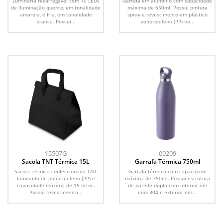
Luminária recarregável com 10 LEDs
Garrafa em alumínio com capacidade
de iluminação quente, em tonalidade
máxima de 650ml. Possui pintura
amarela, e fria, em tonalidade
spray e revestimento em plástico
branca. Possui...
polipropileno (PP) no...
15507G
09299
Sacola TNT Térmica 15L
Garrafa Térmica 750ml
Sacola térmica confeccionada TNT
Garrafa térmica com capacidade
laminado de polipropileno (PP) e
máxima de 750ml. Possui estrutura
capacidade máxima de 15 litros.
de parede dupla com interior em
Possui revestimento...
inox 304 e exterior em...