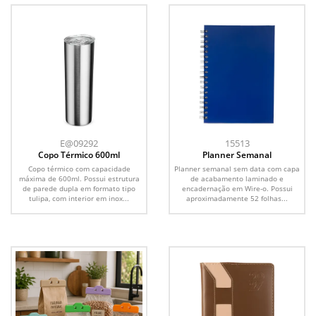
E@09292
15513
Copo Térmico 600ml
Planner Semanal
Copo térmico com capacidade
Planner semanal sem data com capa
máxima de 600ml. Possui estrutura
de acabamento laminado e
de parede dupla em formato tipo
encadernação em Wire-o. Possui
tulipa, com interior em inox...
aproximadamente 52 folhas...