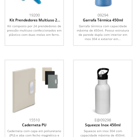
19200
09294
Kit Prendedores Multiuso 24
Garrafa Térmica 450ml
Peças
Kit composto por 24 prendedores de
Garrafa térmica com capacidade
pressão multiuso confeccionados em
máxima de 450ml. Possui estrutura
plástico com duas molas em ferro.
de parede dupla com interior em
inox 304 e exterior em...
15510
E@09298
Caderneta PU
Squeeze Inox 450ml
Caderneta com capa em poliuretano
Squeeze em inox 304 com
(PU) e aba com fecho magnético e
capacidade máxima de 450ml.