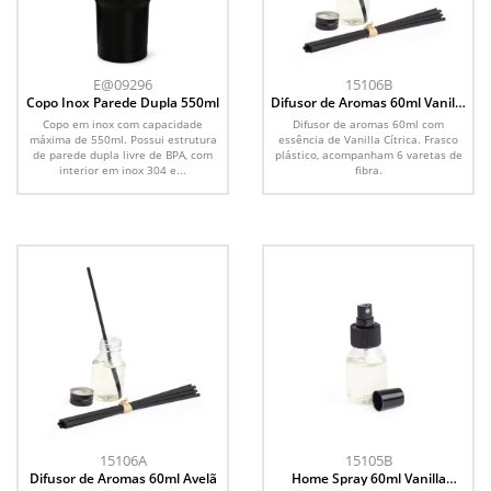
E@09296
15106B
Copo Inox Parede Dupla 550ml
Difusor de Aromas 60ml Vanilla
Cítrica
Copo em inox com capacidade
Difusor de aromas 60ml com
máxima de 550ml. Possui estrutura
essência de Vanilla Cítrica. Frasco
de parede dupla livre de BPA, com
plástico, acompanham 6 varetas de
interior em inox 304 e...
fibra.
15106A
15105B
Difusor de Aromas 60ml Avelã
Home Spray 60ml Vanilla