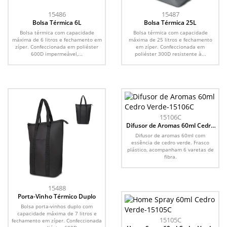
15486
15487
Bolsa Térmica 6L
Bolsa Térmica 25L
Bolsa térmica com capacidade
Bolsa térmica com capacidade
máxima de 6 litros e fechamento em
máxima de 25 litros e fechamento
zíper. Confeccionada em poliéster
em zíper. Confeccionada em
600D impermeável,...
poliéster 300D resistente à...
15106C
Difusor de Aromas 60ml Cedro
Verde
Difusor de aromas 60ml com
essência de cedro verde. Frasco
plástico, acompanham 6 varetas de
fibra.
15488
Porta-Vinho Térmico Duplo
Bolsa porta-vinhos duplo com
capacidade máxima de 7 litros e
15105C
fechamento em zíper. Confeccionada