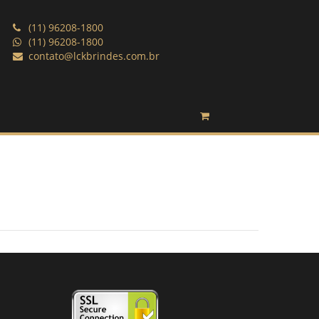
(11) 96208-1800
(11) 96208-1800
contato@lckbrindes.com.br