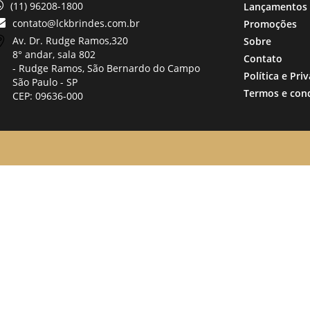
(11) 96208-1800
Lançamentos
contato@lckbrindes.com.br
Promoções
Av. Dr. Rudge Ramos,
320
Sobre
8° andar, sala 802
Contato
- Rudge Ramos, São Bernardo do Campo
Política e Pri
São Paulo -
SP
Termos e con
CEP: 09636-000