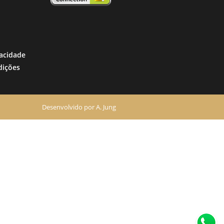
vacidade
dições
Desenvolvido por
A. Jung