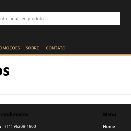
OMOÇÕES
SOBRE
CONTATO
OS
tendimento
Menu
(11) 96208-1800
Home