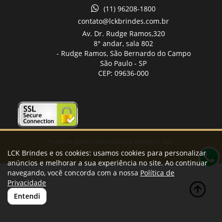
(11) 96208-1800
contato@lckbrindes.com.br
Av. Dr. Rudge Ramos,
320
8° andar, sala 802
- Rudge Ramos, São Bernardo do Campo
São Paulo -
SP
CEP: 09636-000
Todos os direitos reservados LCK Brindes © 2026
Desenvolvido por
LCK Brindes e os cookies: usamos cookies para personalizar
A. Jung
anúncios e melhorar a sua experiência no site. Ao continuar
navegando, você concorda com a nossa
Política de
Privacidade
Entendi