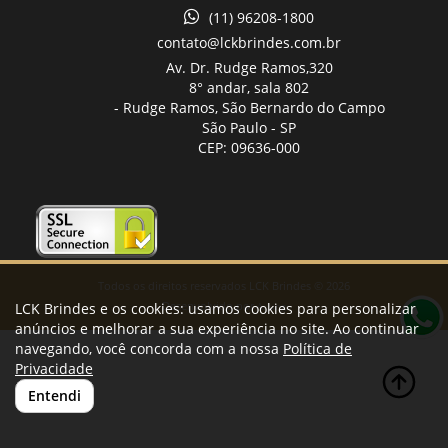
(11) 96208-1800
contato@lckbrindes.com.br
Av. Dr. Rudge Ramos,
320
8° andar, sala 802
- Rudge Ramos, São Bernardo do Campo
São Paulo -
SP
CEP: 09636-000
Todos os direitos reservados LCK Brindes © 2026
Desenvolvido por
LCK Brindes e os cookies: usamos cookies para personalizar
A. Jung
anúncios e melhorar a sua experiência no site. Ao continuar
navegando, você concorda com a nossa
Política de
Privacidade
Entendi