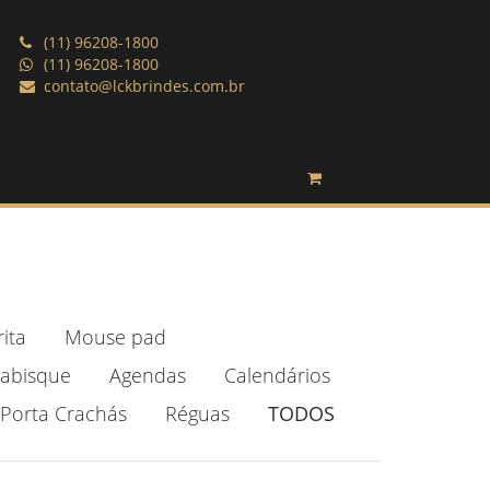
(11) 96208-1800
(11) 96208-1800
contato@lckbrindes.com.br
rita
Mouse pad
Rabisque
Agendas
Calendários
Porta Crachás
Réguas
TODOS