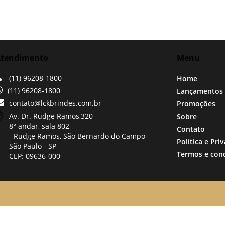
tendimento
Menu
(11) 96208-1800
Home
(11) 96208-1800
Lançamentos
contato@lckbrindes.com.br
Promoções
Av. Dr. Rudge Ramos,
320
Sobre
8° andar, sala 802
Contato
- Rudge Ramos, São Bernardo do Campo
Política e Pri
São Paulo -
SP
Termos e con
CEP: 09636-000