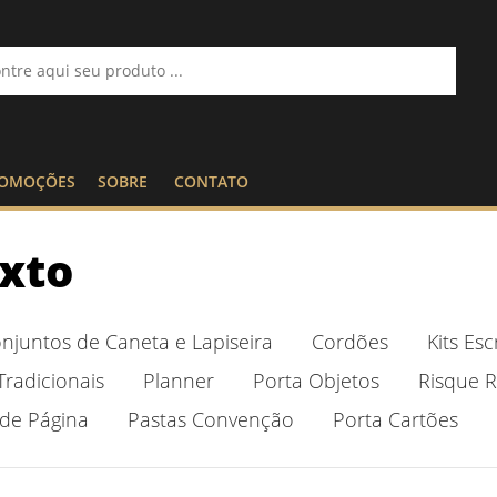
OMOÇÕES
SOBRE
CONTATO
exto
njuntos de Caneta e Lapiseira
Cordões
Kits Esc
Tradicionais
Planner
Porta Objetos
Risque 
de Página
Pastas Convenção
Porta Cartões