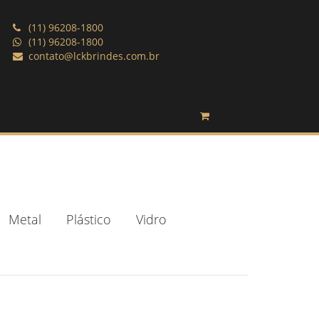
(11) 96208-1800
(11) 96208-1800
contato@lckbrindes.com.br
Metal
Plástico
Vidro