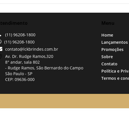
tendimento
Menu
(11) 96208-1800
Home
(11) 96208-1800
Lançamentos
contato@lckbrindes.com.br
Promoções
Av. Dr. Rudge Ramos,
320
Sobre
8° andar, sala 802
Contato
- Rudge Ramos, São Bernardo do Campo
Política e Pri
São Paulo -
SP
Termos e con
CEP: 09636-000