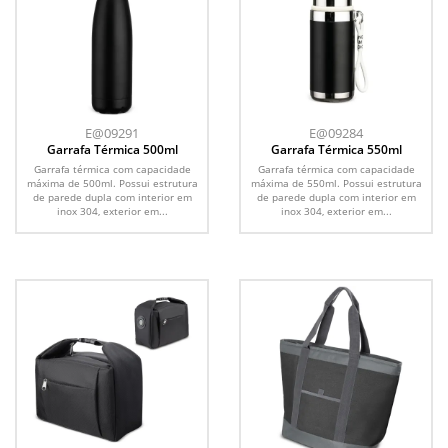
E@09291
E@09284
Garrafa Térmica 500ml
Garrafa Térmica 550ml
Garrafa térmica com capacidade
Garrafa térmica com capacidade
máxima de 500ml. Possui estrutura
máxima de 550ml. Possui estrutura
de parede dupla com interior em
de parede dupla com interior em
inox 304, exterior em...
inox 304, exterior em...