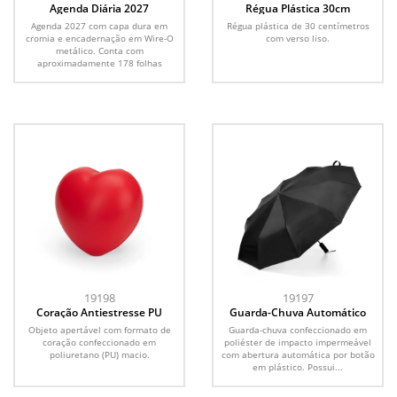
Agenda Diária 2027
Régua Plástica 30cm
Agenda 2027 com capa dura em
Régua plástica de 30 centímetros
cromia e encadernação em Wire-O
com verso liso.
metálico. Conta com
aproximadamente 178 folhas
dedicadas...
19198
19197
Coração Antiestresse PU
Guarda-Chuva Automático
Objeto apertável com formato de
Guarda-chuva confeccionado em
coração confeccionado em
poliéster de impacto impermeável
poliuretano (PU) macio.
com abertura automática por botão
em plástico. Possui...