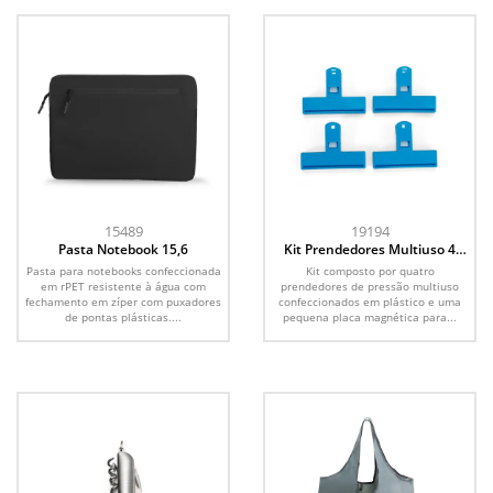
15489
19194
Pasta Notebook 15,6
Kit Prendedores Multiuso 4
Peças
Pasta para notebooks confeccionada
Kit composto por quatro
em rPET resistente à água com
prendedores de pressão multiuso
fechamento em zíper com puxadores
confeccionados em plástico e uma
de pontas plásticas....
pequena placa magnética para...