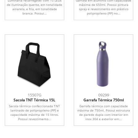
Luminária recarregável com 10 LEDs
Garrafa em alumínio com capacidade
de iluminação quente, em tonalidade
máxima de 650ml. Possui pintura
amarela, e fria, em tonalidade
spray e revestimento em plástico
branca. Possui...
polipropileno (PP) no...
15507G
09299
Sacola TNT Térmica 15L
Garrafa Térmica 750ml
Sacola térmica confeccionada TNT
Garrafa térmica com capacidade
laminado de polipropileno (PP) e
máxima de 750ml. Possui estrutura
capacidade máxima de 15 litros.
de parede dupla com interior em
Possui revestimento...
inox 304 e exterior em...