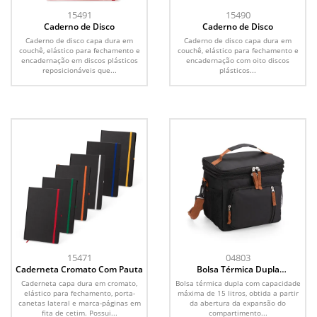
15491
15490
Caderno de Disco
Caderno de Disco
Caderno de disco capa dura em
Caderno de disco capa dura em
couchê, elástico para fechamento e
couchê, elástico para fechamento e
encadernação em discos plásticos
encadernação com oito discos
reposicionáveis que...
plásticos...
15471
04803
Caderneta Cromato Com Pauta
Bolsa Térmica Dupla
Expansível 15L
Caderneta capa dura em cromato,
Bolsa térmica dupla com capacidade
elástico para fechamento, porta-
máxima de 15 litros, obtida a partir
canetas lateral e marca-páginas em
da abertura da expansão do
fita de cetim. Possui...
compartimento...