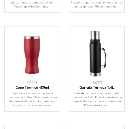
placa metálica personalizável.
Possui tampa rosqueável em plástico
Possui aproximadamente...
polipropileno (PP) com anel de...
09295
18677F
Copo Térmico 480ml
Garrafa Térmica 1,4L
Copo térmico com capacidade
Garrafa térmica com capacidade
máxima de 480ml. Possui estrutura
máxima de 1,4L. Possui estrutura de
de parede dupla em formato tipo
parede dupla, com interior em inox
tulipa, com interior em inox...
304 e exterior em...