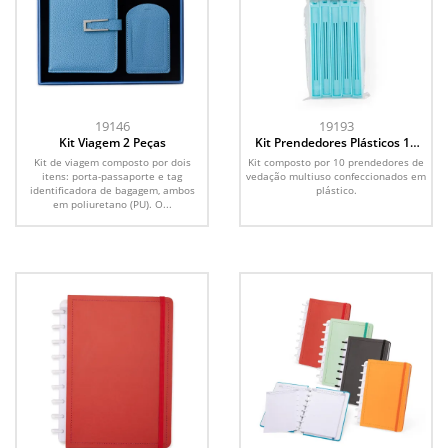
19146
19193
Kit Viagem 2 Peças
Kit Prendedores Plásticos 10
Peças
Kit de viagem composto por dois
Kit composto por 10 prendedores de
itens: porta-passaporte e tag
vedação multiuso confeccionados em
identificadora de bagagem, ambos
plástico.
em poliuretano (PU). O...