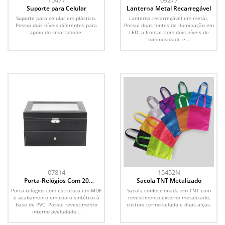
15477
09277
Suporte para Celular
Lanterna Metal Recarregável
Suporte para celular em plástico.
Lanterna recarregável em metal.
Possui dois níveis diferentes para
Possui duas fontes de iluminação em
apoio do smartphone.
LED: a frontal, com dois níveis de
luminosidade e...
07814
15452N
Porta-Relógios Com 20
Sacola TNT Metalizado
Divisórias
Porta-relógios com estrutura em MDF
Sacola confeccionada em TNT com
e acabamento em couro sintético à
revestimento externo metalizado,
base de PVC. Possui revestimento
costura termo-selada e duas alças.
interno aveludado...