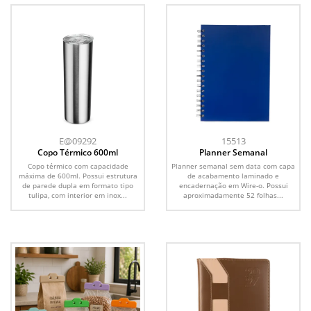
E@09292
15513
Copo Térmico 600ml
Planner Semanal
Copo térmico com capacidade
Planner semanal sem data com capa
máxima de 600ml. Possui estrutura
de acabamento laminado e
de parede dupla em formato tipo
encadernação em Wire-o. Possui
tulipa, com interior em inox...
aproximadamente 52 folhas...