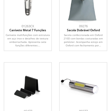
01263CX
09276
Canivete Metal 7 Funções
Sacola Dobrável Oxford
Canivete multifunções com estrutura
Sacola confeccionada em Oxford
em aço inox e detalhes de textura
210D com bordas costuradas em
emborrachada. Apresenta sete
poliéster. Acompanha estojo em
funções diferentes:...
Oxford com fechamento por...