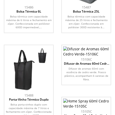
15486
15487
Bolsa Térmica 6L
Bolsa Térmica 25L
Bolsa térmica com capacidade
Bolsa térmica com capacidade
máxima de 6 litros e fechamento em
máxima de 25 litros e fechamento
zíper. Confeccionada em poliéster
em zíper. Confeccionada em
600D impermeável,...
poliéster 300D resistente à...
15106C
Difusor de Aromas 60ml Cedro
Verde
Difusor de aromas 60ml com
essência de cedro verde. Frasco
plástico, acompanham 6 varetas de
fibra.
15488
Porta-Vinho Térmico Duplo
Bolsa porta-vinhos duplo com
capacidade máxima de 7 litros e
15105C
fechamento em zíper. Confeccionada