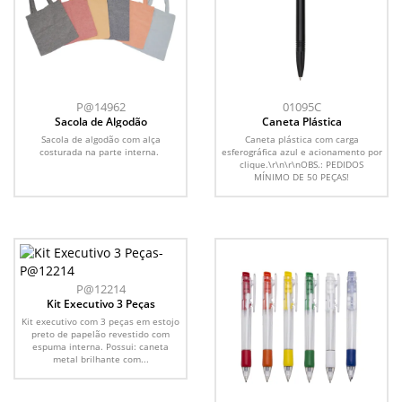
P@14962
01095C
Sacola de Algodão
Caneta Plástica
Sacola de algodão com alça
Caneta plástica com carga
costurada na parte interna.
esferográfica azul e acionamento por
clique.\r\n\r\nOBS.: PEDIDOS
MÍNIMO DE 50 PEÇAS!
P@12214
Kit Executivo 3 Peças
Kit executivo com 3 peças em estojo
preto de papelão revestido com
espuma interna. Possui: caneta
metal brilhante com...