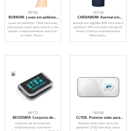
99165
99158
BURROW. Luvas em poliéster
CARDAMOM. Avental em
100% reciclado, com pontas
algodão 80% reciclado e
Luvas em poliéster 100% reciclado,
Avental em algodão 80% reciclado e
touch
poliéster 20% reciclado (220
com pontas touch para utilizar o seu
poliéster 20% reciclado (220 g/m²).
g/m²)
celular confortavelmente sem tirar
Possui 3 bolsos multifuncionais,
as luvas. Possui...
ideais para...
98172
98168
BESSEMER. Conjunto de
CLYDE. Protetor solar para
ferramentas multifuncionais
carro em poliéster 210D com
Conjunto de ferramentas
Protetor solar para carro em
com 24 peças em aço de
duas áreas circulares de 65 cm
multifuncionais com bolsa
poliéster 210D com duas áreas
carbono