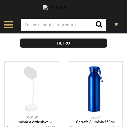
FILTRO
06013P
09304
Luminária Articulável
Garrafa Alumínio 650ml
Recarregável 10 LEDs