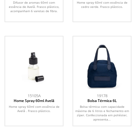
Cítrica
Difusor de aromas 60ml com
Home spray 60ml com essência de
essência de Avelã. Frasco plástico,
cedro verde. Frasco plástico.
acompanham 6 varetas de fibra.
15105A
19178
Home Spray 60ml Avelã
Bolsa Térmica 6L
Home spray 60ml com essência de
Bolsa térmica com capacidade
Avelã . Frasco plástico.
máxima de 6 litros e fechamento em
zíper. Confeccionada em poliéster,
apresenta...