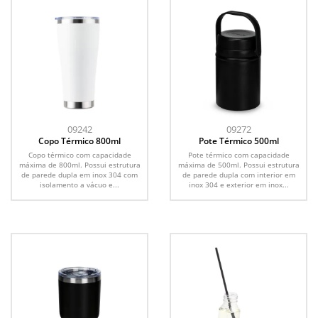
09242
09272
Copo Térmico 800ml
Pote Térmico 500ml
Copo térmico com capacidade
Pote térmico com capacidade
máxima de 800ml. Possui estrutura
máxima de 500ml. Possui estrutura
de parede dupla em inox 304 com
de parede dupla com interior em
isolamento a vácuo e...
inox 304 e exterior em inox...