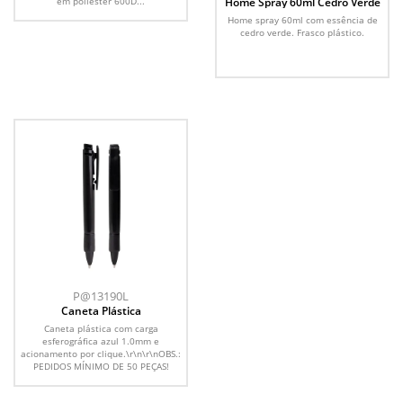
em poliéster 600D...
Home Spray 60ml Cedro Verde
Home spray 60ml com essência de
cedro verde. Frasco plástico.
P@13190L
Caneta Plástica
Caneta plástica com carga
esferográfica azul 1.0mm e
acionamento por clique.\r\n\r\nOBS.:
PEDIDOS MÍNIMO DE 50 PEÇAS!