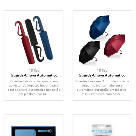
19196
19195
Guarda-Chuva Automático
Guarda-Chuva Automático
Guarda-chuva confeccionado em
Guarda-chuva em Oxford de impacto
poliéster de impacto impermeável
impermeável com abertura
com abertura automática por botão
automática por botão em plástico.
em plástico. Possui...
Possui estrutura com haste...