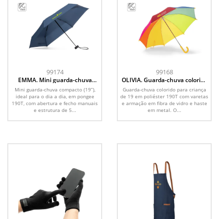
99174
99168
EMMA. Mini guarda-chuva
OLIVIA. Guarda-chuva colorido
compacto de 19” em pongee
para criança de 19 em poliéster
Mini guarda-chuva compacto (19”),
Guarda-chuva colorido para criança
190T
190T
ideal para o dia a dia, em pongee
de 19 em poliéster 190T com varetas
190T, com abertura e fecho manuais
e armação em fibra de vidro e haste
e estrutura de 5...
em metal. O...