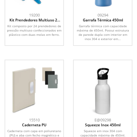
19200
09294
Kit Prendedores Multiuso 24
Garrafa Térmica 450ml
Peças
Kit composto por 24 prendedores de
Garrafa térmica com capacidade
pressão multiuso confeccionados em
máxima de 450ml. Possui estrutura
plástico com duas molas em ferro.
de parede dupla com interior em
inox 304 e exterior em...
15510
E@09298
Caderneta PU
Squeeze Inox 450ml
Caderneta com capa em poliuretano
Squeeze em inox 304 com
(PU) e aba com fecho magnético e
capacidade máxima de 450ml.