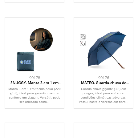
99178
99176
SNUGGY. Manta 3 em 1 em
MATEO. Guarda-chuva de
tecido polar (220 g/m²) ideal
gigante (30 ) em pongee, ideal
Manta 3 em 1 em tecido polar (220
Guarda-chuva gigante (30 ) em
para viagens
para enfrentar condições
g/m²), ideal para garantir máximo
pongee, ideal para enfrentar
climáticas adversas
conforto em viagem. Versátil, pode
condições climáticas adversas.
ser utilizado como...
Possui haste e varetas em fibra...