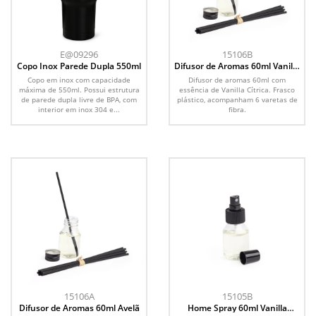
E@09296
15106B
Copo Inox Parede Dupla 550ml
Difusor de Aromas 60ml Vanilla
Cítrica
Copo em inox com capacidade
Difusor de aromas 60ml com
máxima de 550ml. Possui estrutura
essência de Vanilla Cítrica. Frasco
de parede dupla livre de BPA, com
plástico, acompanham 6 varetas de
interior em inox 304 e...
fibra.
15106A
15105B
Difusor de Aromas 60ml Avelã
Home Spray 60ml Vanilla